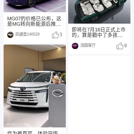
MG07的价格已公布，这
是MG转向新能源后推出
的首款纯电轿跑。不说
即将在7月16日正式上市
风键盘140529
其他，紫色外观
3
的，算是戳中了多孩家
庭出行的痛点，直接拿
汤圆客厅
下“同级座椅堆料
9
作为推荐官，体验完传