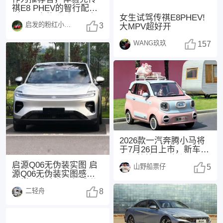
祺E8 PHEV的智行配置
后，最大的感受是：它
女生试驾传祺E8PHEV!
启发的粉红小猪1485
不仅是一台功能
3
大MPV超好开
WANG玖玖
157
2026款一汽奔腾小马将
于7月26日上市，新车主
要调整外观配色与配
启源Q06无伪装实图 启
山野船票仔
置。 参考现款
5
源Q06无伪装实图感觉怎
么样？前脸和尾部感觉
二轻舟
都不错，挺耐
8