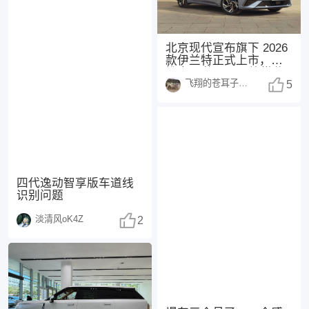
北京现代宣布旗下 2026
款伊兰特正式上市，共
推出 3 款配置，均搭载
飞翔的苍耳子1438
1.5
5
四代逸动智享版车道线
识别问题
淡清风oK4Z
2