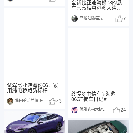
全新比亚迪海狮08的展
车已亮相粤港澳大湾区
车展，预计新车将在今
鸟暖阳熊猫光250108
年正式上市，这也是
7
试驾比亚迪海豹06：家
用纯电轿跑新标杆
终提梦中情车✨海豹
06GT提车日记#
悠闲的葫芦藤Uv
43
优雅的柏木树1370
24