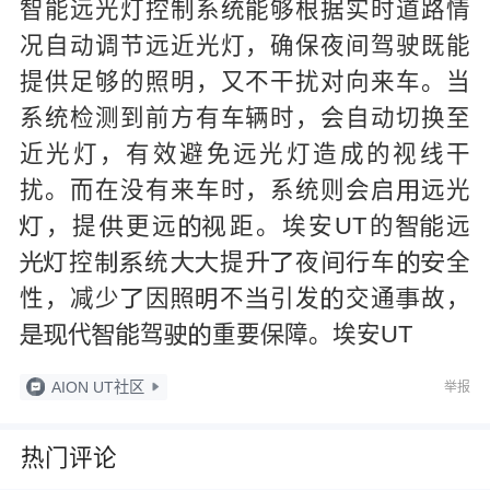
智能远光灯控制系统能够根据实时道路情
况自动调节远近光灯，确保夜间驾驶既能
提供足够的照明，又不干扰对向来车。当
系统检测到前方有车辆时，会自动切换至
近光灯，有效避免远光灯造成的视线干
扰。而在没有来车时，系统则会启
远光

，提
更远
距。埃安UT的
远






控
统
提
夜
车
全












性，减少
因
不
引发
交通
故，






代
驾
重要
障。埃安UT







AION UT社区
举报
热门评论