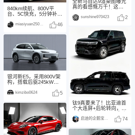
全新马自达9渲染图曝光
真的看感慨万千！这次
840km续航、800V平
外观把魂动美学拉满，
台、5C快充，5分钟补能
sunshine970423
3.3T直六+后驱
2
约300km，配备Moment
miasiyuan250914
46
银河新E5，采用800V架
构，搭载后驱245kW电
机，与领克新款20相
kimzibo0624
同，配备了
5
钛9真要来了！比亚迪首
个大连屏+后轮转向，25
万起这波太狠了 最近刷
启迪的企鹅宝宝1494
汽车圈的消息
74