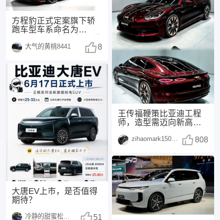
方程豹正式定案旗下轿
跑车型车系命名为
FORMULA（方程），没
大气的黄桃8441
有采用此前网传的“
8
王传福鞭策比亚迪工程
师，造型需迈向新高
度，这次，方程豹不负
zihaomark150415
众望！传福先生曾表
808
示：
大唐EV上市，是否值得
期待？
冷静的甜蜜松鼠1498
51