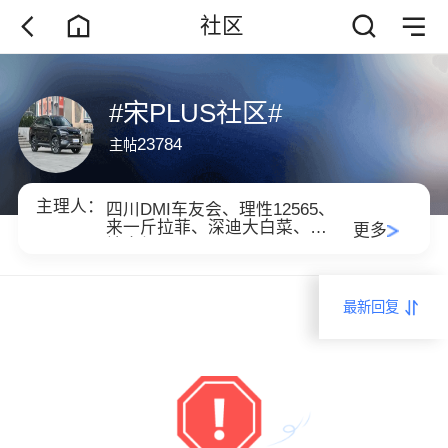
社区
#宋PLUS社区#
23784
主帖
主理人：
四川DMI车友会、
理性12565、
来一斤拉菲、
深迪大白菜、
余
更多
地舍得、
最新回复