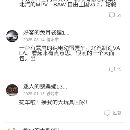
北汽的MPV—BAW 自由王国vala，轮毂
59
好客的兔耳袋狸1...
2025-03-14
信阳市
一台有意思的纯电动宿营车，北汽制造VA
LA。看起来有点意思。很萌的一个大面
包。出
45
迷人的鹦鹉螺13...
2025-01-15
铁岭市
提车啦！接我的大玩具回家！
回复