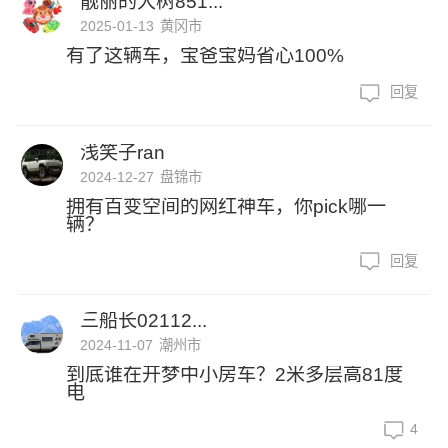
靓丽的大树851...
2025-01-13
黄冈市
有了这辆车，宝爸宝妈省心100%
回复
浅笑子ran
2024-12-27
盘锦市
拥有百变空间的网红神车，你pick哪一
辆？
回复
三船长02112...
2024-11-07
潮州市
到底谁在开梦中小房车？2米多层高81度
电
4