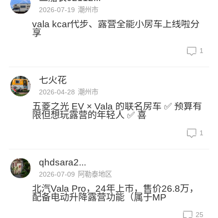
2026-07-19
潮州市
vala kcar代步、露营全能小房车上线啦分
享
1
七火花
2026-04-28
潮州市
五菱之光 EV × Vala 的联名房车 ✅ 预算有
限但想玩露营的年轻人 ✅ 喜
1
qhdsara2...
2026-07-09
阿勒泰地区
北汽Vala Pro，24年上市，售价26.8万，
配备电动升降露营功能（属于MP
25