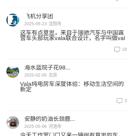
飞机分享团
2025-09-23
沈阳市
这车有点意思，来自于瑞驰汽车与中国露
营车头部玩家vala联合设计，名字叫做val
18
海水蓝院子花98...
2025-02-05
北京
Vala纯电房车深度体验：移动生活空间的
新定
3
安静的奶油长颈鹿...
2025-05-06
河池市
今天工作室门口又来一辆很有意思的车，