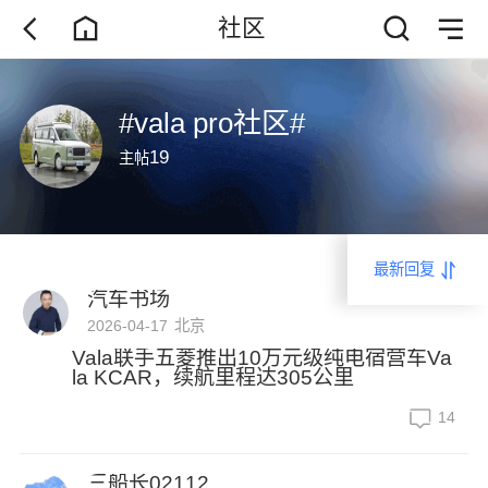
社区
#vala pro社区#
19
主帖
最新回复
汽车书场
2026-04-17
北京
Vala联手五菱推出10万元级纯电宿营车Va
la KCAR，续航里程达305公里
14
三船长02112...