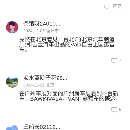
回复
茶馆呀24010...
2024-12-03
宿州市
竟然在北京看见一台北汽(北京汽车制造
厂)和吾壹汽车出品的Vala自由王国露营
车。
7
海水蓝院子花98...
2024-11-21
北京
在广州车展对面的广州房车展看到一台新
车，BAW的VALA，VAN+露营车的概念，
5
三船长02112...