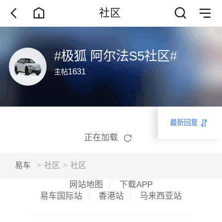
社区
#极狐 阿尔法S5社区#
1631
主帖
最新回复
正在加载
易车
>
社区
>
社区
网站地图
|
下载APP
易车国际站
|
香港站
|
马来西亚站