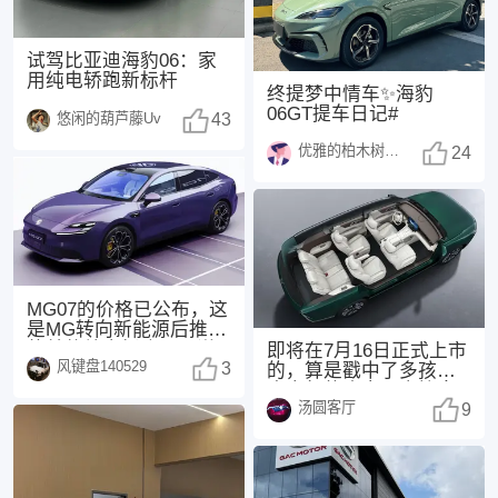
试驾比亚迪海豹06：家
用纯电轿跑新标杆
终提梦中情车✨海豹
06GT提车日记#
悠闲的葫芦藤Uv
43
优雅的柏木树1370
24
MG07的价格已公布，这
是MG转向新能源后推出
的首款纯电轿跑。不说
即将在7月16日正式上市
风键盘140529
其他，紫色外观
3
的，算是戳中了多孩家
庭出行的痛点，直接拿
汤圆客厅
下“同级座椅堆料
9