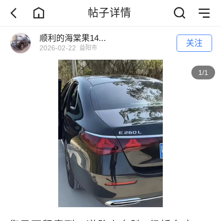
帖子详情
顺利的海棠果14...
关注
2026-02-22
益阳市
1
/
1