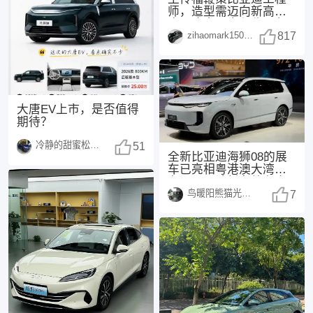
师，造型需迈向新高
度，这次，方程豹不负
zihaomark150415
众望！传福先生曾表
817
示：
大唐EV上市，是否值得
期待？
冷静的甜蜜松鼠1498
51
全新比亚迪海狮08的展
车已亮相粤港澳大湾区
车展，预计新车将在今
鸟暖阳熊猫光250108
年正式上市，这也是
7