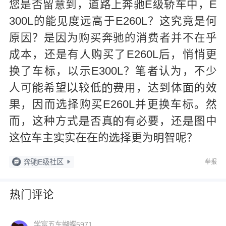
您是否留意到，道路上奔驰E级轿车中，E
300L的能见度远高于E260L？这究竟是何
原因？是因为购买奔驰的消费者并不在乎
成本，还是有人购买了E260L后，悄悄更
换了车标，以示E300L？笔者认为，不少
人可
希望
较低
用，达到体
的效





，因而选择购买E260L并更换车
。然


而，这种方式
否真
有必要，还
图中



这
车主
实
的
择更为
智呢？






奔驰E级社区
举报
热门评论
学富五车蝴蝶5971