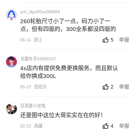
ych_NpxRGe289684
260轮胎尺寸小了一点，码力小了一
点，但有四驱的，300全系都没四驱的
5
举报
06-11
浙江
龙猫车手01880107
4s店内有提供免费更换服务，而且默认
给你换成300L
2
举报
05-27
西班牙
豆清夏小龙兔
还是图中这位大哥实实在在的好！​​​
4
举报
02-22
西藏