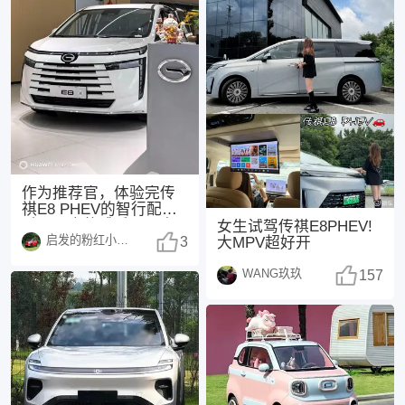
作为推荐官，体验完传
祺E8 PHEV的智行配置
后，最大的感受是：它
女生试驾传祺E8PHEV!
启发的粉红小猪1485
不仅是一台功能
3
大MPV超好开
WANG玖玖
157