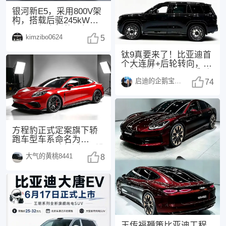
银河新E5，采用800V架
构，搭载后驱245kW电
机，与领克新款20相
kimzibo0624
同，配备了
5
钛9真要来了！比亚迪首
个大连屏+后轮转向，25
万起这波太狠了 最近刷
启迪的企鹅宝宝1494
汽车圈的消息
74
方程豹正式定案旗下轿
跑车型车系命名为
FORMULA（方程），没
大气的黄桃8441
有采用此前网传的“
8
王传福鞭策比亚迪工程