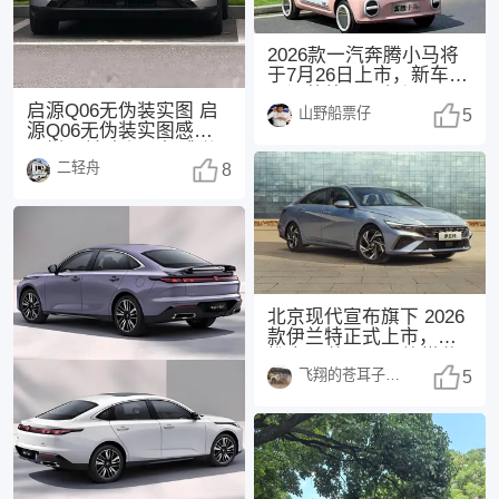
2026款一汽奔腾小马将
于7月26日上市，新车主
要调整外观配色与配
启源Q06无伪装实图 启
山野船票仔
置。 参考现款
5
源Q06无伪装实图感觉怎
么样？前脸和尾部感觉
二轻舟
都不错，挺耐
8
北京现代宣布旗下 2026
款伊兰特正式上市，共
推出 3 款配置，均搭载
飞翔的苍耳子1438
1.5
5