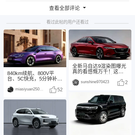
查看全部评论
看过此帖的用户还看过
全新马自达9渲染图曝光
真的看感慨万千！这次
840km续航、800V平
外观把魂动美学拉满，
台、5C快充，5分钟补能
sunshine970423
3.3T直六+后驱
2
约300km，配备Moment
miasiyuan250914
52