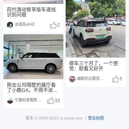
四代逸动智享版车道线
识别问题
淡清风oK4Z
2
提车三个月了，一个感
觉：耐看又好开
幽默的企鹅宝宝1486
3
刚去公司隔壁的展厅看
了小鹏GX，不得不说，
比我预想的要好得多。
宁静的草莓熊1511
在20多万这个价位
33
易车 ©
2000-2023
m.yiche.com
|
营业执照