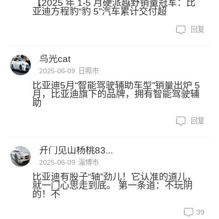
【2025 年 1-5 月硬派越野销量冠军：比
亚迪方程豹“豹 5”汽车累计交付超
回复
鸟光cat
2025-06-09
日照市
比亚迪5月“智能驾驶辅助车型”销量出炉 5
月，比亚迪旗下的品牌，拥有智能驾驶辅
助
回复
开门见山杨桃83...
2025-06-09
淄博市
比亚迪有股子“轴”劲儿！它认准的道儿，
就一门心思走到底。 第一条道：不玩阴
的！不
39