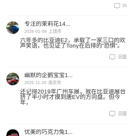
35
专注的茉莉花14...
2026-01-08
上饶市
六年多的比亚迪E2，承载了一家三口的欢
声笑语，也见证了Tony在后排的“恐惧”。
回复
幽默的企鹅宝宝1...
2025-11-20
南京市
还记得2019年广州车展，我在比亚迪展台
挤了半小时才摸到唐EV的方向盘。但今
年，
回复
优美的巧克力兔1...