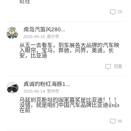
近在
25
南岛汽笛风280...
2025-06-15
南宁市
从五一去看车，到车展各大品牌的汽车映
入眼帘，宝马，奔驰，问界，奥迪，长
安，比亚迪
回复
真诚的粉红海豚1...
2025-06-14
常州市
乌兹别克斯坦的国家嘉奖是比亚迪！！！
没错，就是咱们中国汽车品牌比亚迪👍👍
在前
36