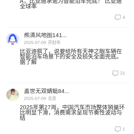
A，比亚迪承诺为智能泊车兜底！ 比亚迪
全球率
4
熊清风地图141...
2025-07-09
开封市
比亚迪疯了，说要给所有天神之眼车辆在
智能泊车场景下的安全及损失全面兜底。
据了解
21
盖世无双蜻蜓84...
2025-07-09
北京
2025年第27周，中国汽车市场整体销量环
比明显下滑，消费需求呈现节奏性波动与
结
1