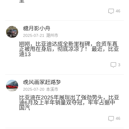
里
46
糖月影小舟
2025-07-21
潮州市
刚刚，比亚迪达成全新里程碑，合资车真
正被甩在身后，彻底凉凉了！ 最近，比亚
迪13
3
晚风画家赶路梦
2025-07-20
本溪市
比亚迪在2025年展现出了强劲势头，比亚
迪6月及上半年销量双夺冠，牢牢占据中
国汽
46