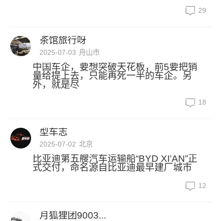
29
茶馆旅行呀
2025-07-03
舟山市
中国车企，要想突破天花板，前5要把销
量给提上去，只能再死一半的车企。另
外，就是尽
18
型车志
2025-07-02
北京
比亚迪第五艘汽车运输船“BYD XI’AN”正
式交付，命名源自比亚迪最早建厂城市
12
月狐狸团9003...