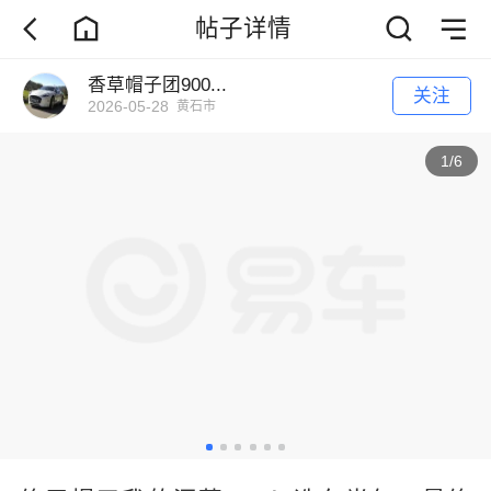
帖子详情
香草帽子团900...
关注
2026-05-28
黄石市
1
/
6