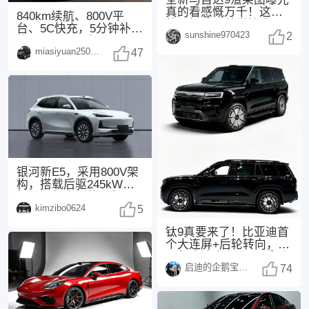
真的看感慨万千！这次
840km续航、800V平
外观把魂动美学拉满，
台、5C快充，5分钟补能
sunshine970423
3.3T直六+后驱
2
约300km，配备Moment
miasiyuan250914
47
银河新E5，采用800V架
构，搭载后驱245kW电
机，与领克新款20相
kimzibo0624
同，配备了
5
钛9真要来了！比亚迪首
个大连屏+后轮转向，25
万起这波太狠了 最近刷
启迪的企鹅宝宝1494
汽车圈的消息
74