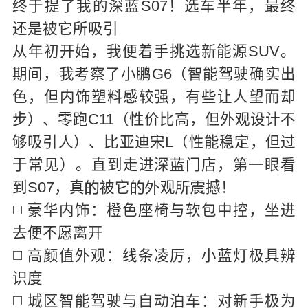
终于提了我的深蓝S07！选车半年，最终
还是被它所吸引
从年初开始，我便着手挑选新能源SUV。
期间，我考察了小鹏G6（智能驾驶确实出
色，但内饰塑料感较强，有些让人望而却
步）、零跑C11（性价比高，但外观设计不
够吸引人）、比亚迪宋L（性能稳定，但过
于常见）。直到走进深
门店，第
眼看


到S07，真
被它
观
撼！





◻️ 豪华内饰：橙色座椅与软包中控，坐进
去便不愿离开
◻️ 高颜值外观：线条凌厉，小蓝灯极具辨
识度
◻️ 城区智能驾驶与自动泊车：对新手极为