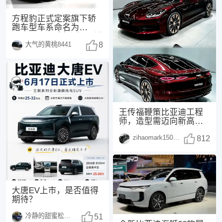
方程豹正式定案旗下轿
跑车型车系命名为
FORMULA（方程），没
大气的黄桃8441
有采用此前网传的“
8
王传福鞭策比亚迪工程
师，造型需迈向新高
度，这次，方程豹不负
zihaomark150415
众望！传福先生曾表
812
示：
大唐EV上市，是否值得
期待？
冷静的甜蜜松鼠1498
51