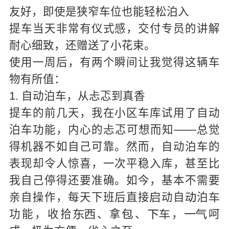
友好，即使是狭窄车位也能轻松泊入
提车当天非常有仪式感，交付专员的讲解
耐心细致，还赠送了小花束。
使用一周后，有两个瞬间让我觉得这辆车
物有所值：
1. 自动泊车，从忐忑到真香
提车的前几天，我在小区车库试用了自动
泊车功能，内心的忐忑可想而知——总觉
得机器不如自己可靠。然而，自动泊车的
表现却令人惊喜，一次平稳入库，甚至比
我自己停得还要准确。如今，基本不需要
亲自操作，每天下班后直接
动自
泊



功能，收拾
、拿
、
，
呵






