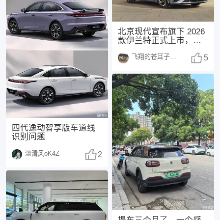
北京现代宣布旗下 2026
款伊兰特正式上市，共
推出 3 款配置，均搭载
飞翔的苍耳子1438
1.5
5
四代逸动智享版车道线
识别问题
淡清风oK4Z
2