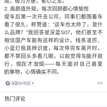
成，极为方便，省心之至。
2. 高颜值外观，每次回顾都心情愉悦
提车后第一次开去公司，同事们都围着车
看了很久，称赞道：“这车也太帅了，是什
么品牌？”我回答是深蓝S07，他们甚至不
相信国产车能有这样的设计。线条凌厉、
小蓝灯极具辨识度，每次停完车离开时，
都不禁回头多看几眼。以
觉得
开就



，
才
——每天
对自己
爱







物，心情确
不同。



深蓝S07社区
举报
热门评论