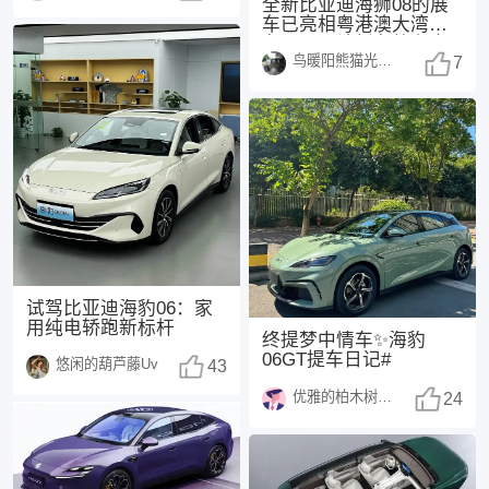
全新比亚迪海狮08的展
车已亮相粤港澳大湾区
车展，预计新车将在今
鸟暖阳熊猫光250108
年正式上市，这也是
7
试驾比亚迪海豹06：家
用纯电轿跑新标杆
终提梦中情车✨海豹
06GT提车日记#
悠闲的葫芦藤Uv
43
优雅的柏木树1370
24