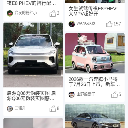
祺E8 PHEV的智行配置
后，最大的感受是：它
女生试驾传祺E8PHEV!
启发的粉红小猪1485
不仅是一台功能
3
大MPV超好开
WANG玖玖
157
2026款一汽奔腾小马将
于7月26日上市，新车主
要调整外观配色与配
启源Q06无伪装实图 启
山野船票仔
置。 参考现款
5
源Q06无伪装实图感觉怎
么样？前脸和尾部感觉
二轻舟
都不错，挺耐
8