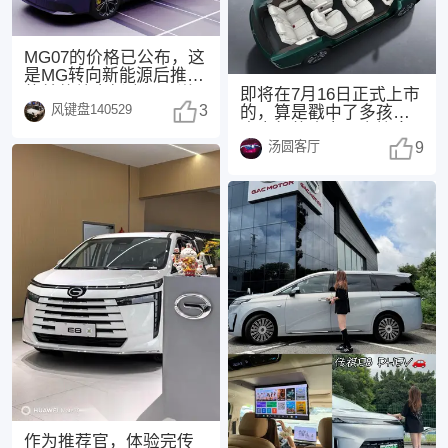
MG07的价格已公布，这
是MG转向新能源后推出
的首款纯电轿跑。不说
即将在7月16日正式上市
风键盘140529
其他，紫色外观
3
的，算是戳中了多孩家
庭出行的痛点，直接拿
汤圆客厅
下“同级座椅堆料
9
作为推荐官，体验完传