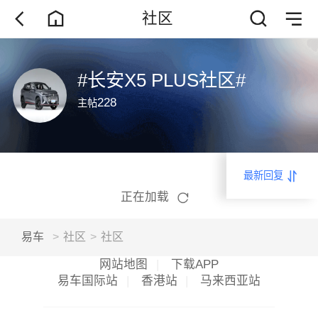
社区
#长安X5 PLUS社区#
228
主帖
最新回复
正在加载
易车
>
社区
>
社区
网站地图
|
下载APP
易车国际站
|
香港站
|
马来西亚站