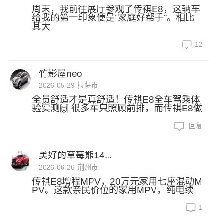
周末，我前往展厅参观了传祺E8，这辆车
给我的第一印象便是“家庭好帮手”。相比
其大
12
竹影屋neo
2026-05-29
拉萨市
全员舒适才是真舒适！传祺E8全车驾乘体
验实测🙌 很多车只照顾前排，而传祺E8做
回复
美好的草莓熊14...
2026-06-26
荆州市
传祺E8增程MPV，20万元家用七座混动M
PV。这款亲民价位的家用MPV，纯电续
1