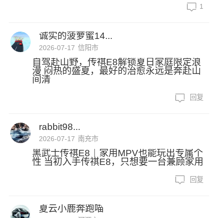
1
诚实的菠萝蜜14...
2026-07-17
信阳市
自驾赴山野，传祺E8解锁夏日家庭限定浪
漫 闷热的盛夏，最好的治愈永远是奔赴山
间清
回复
rabbit98...
2026-07-17
南充市
黑武士传祺E8｜家用MPV也能玩出专属个
性 当初入手传祺E8，只想要一台兼顾家用
回复
夏云小鹿奔跑喵