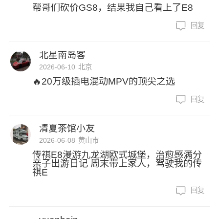
帮哥们砍价GS8，结果我自己看上了E8
回复
北星南岛客
2026-06-10
北京
🔥20万级插电混动MPV的顶尖之选
回复
清夏茶馆小友
2026-06-08
黄山市
传祺E8漫游九龙湖欧式城堡，治愈感满分
亲子出游日记 周末带上家人，驾驶我的传
祺E
回复