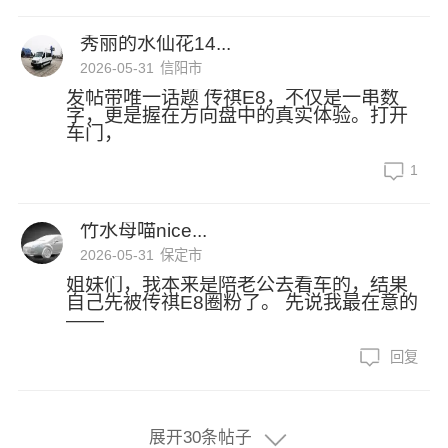
秀丽的水仙花14...
2026-05-31
信阳市
发帖带唯一话题 传祺E8，不仅是一串数
字，更是握在方向盘中的真实体验。打开
车门，
1
竹水母喵nice...
2026-05-31
保定市
姐妹们，我本来是陪老公去看车的，结果
自己先被传祺E8圈粉了。 先说我最在意的
——
回复
展开30条帖子