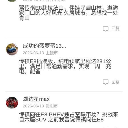
驾传祺E8赴拉法山，伴娃寻幽山林，邂逅
家门口的大好风光 久居城市，总想找一处
青山
回复
成功的菠萝蜜13...
2026-06-13
上饶市
传祺E8插混版，纯电续航里程达281公
里，满足日常通勤需求，实现一周一充
电。配备
回复
湖边星max
2026-06-13
贵阳市
传祺向往E8 PHEV独占空缺市场？挑战来
自六座SUV 之前我曾说传祺向往E8