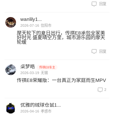
回复
wanlily1...
2026-07-16
信阳市
摩天轮下的夏日出行，传祺E8承包全家美
好时光 盛夏晴空万里，城市游乐园的摩天
轮缓
回复
柒梦皓
传祺E8车主
2026-03-19
无锡
传祺E8荣耀版：一台真正为家庭而生MPV
2
优雅的绒球仓鼠1...
2026-04-16
孝感市