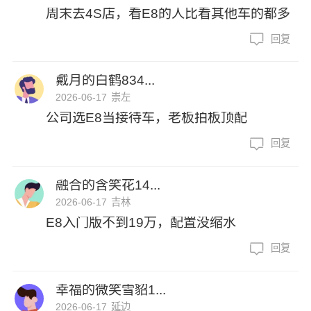
周末去4S店，看E8的人比看其他车的都多
回复
戴月的白鹤834...
2026-06-17
崇左
公司选E8当接待车，老板拍板顶配
回复
融合的含笑花14...
2026-06-17
吉林
E8入门版不到19万，配置没缩水
回复
幸福的微笑雪貂1...
2026-06-17
延边