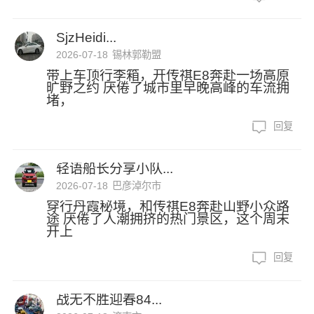
SjzHeidi...
2026-07-18
锡林郭勒盟
带上车顶行李箱，开传祺E8奔赴一场高原
旷野之约 厌倦了城市里早晚高峰的车流拥
堵，
回复
轻语船长分享小队...
2026-07-18
巴彦淖尔市
穿行丹霞秘境，和传祺E8奔赴山野小众路
途 厌倦了人潮拥挤的热门景区，这个周末
开上
回复
战无不胜迎春84...