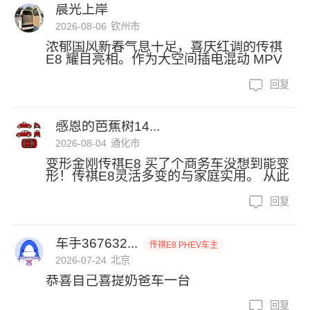
晨光上岸
2026-08-06
钦州市
浓郁国风新春气息十足，喜庆红调的传祺
E8 耀目亮相。作为大空间插电混动 MPV
回复
感恩的芭蕉树14...
2026-08-04
通化市
变形金刚传祺E8 买了个商务车没想到能变
形！传祺E8灵活多变的与家庭实用。 从此
回复
车手367632...
传祺E8 PHEV车主
2026-07-24
北京
恭喜自己喜提奶爸车一台
回复