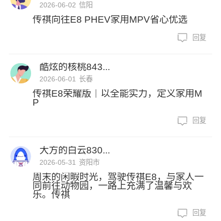
2026-06-02
信阳
传祺向往E8 PHEV家用MPV省心优选
回复
酷炫的核桃843...
2026-06-01
长春
传祺E8荣耀版｜以全能实力，定义家用M
P
回复
大方的白云830...
2026-05-31
资阳市
周末的闲暇时光，驾驶传祺E8，与家人一
同前往动物园，一路上充满了温馨与欢
乐。传祺
回复