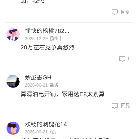
甜，我想
回复
愉快的杨桃782...
2025-12-29
扬州市
20万左右竞争真激烈
1
余虽愚GH
2026-06-21
盐城
算清油电开销，家用选E8太划算
回复
欢畅的刺槐花14...
2026-06-21
深圳