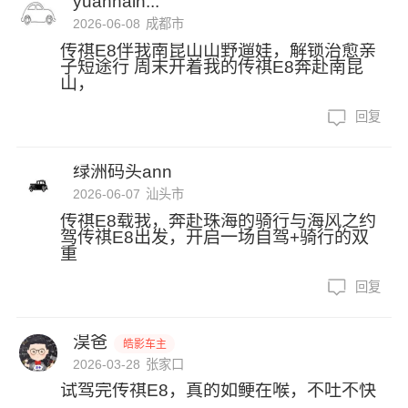
yuanhain...
2026-06-08
成都市
传祺E8伴我南昆山山野遛娃，解锁治愈亲
子短途行 周末开着我的传祺E8奔赴南昆
山，
回复
绿洲码头ann
2026-06-07
汕头市
传祺E8载我，奔赴珠海的骑行与海风之约
驾传祺E8出发，开启一场自驾+骑行的双
重
回复
淏爸
皓影车主
2026-03-28
张家口
试驾完传祺E8，真的如鲠在喉，不吐不快