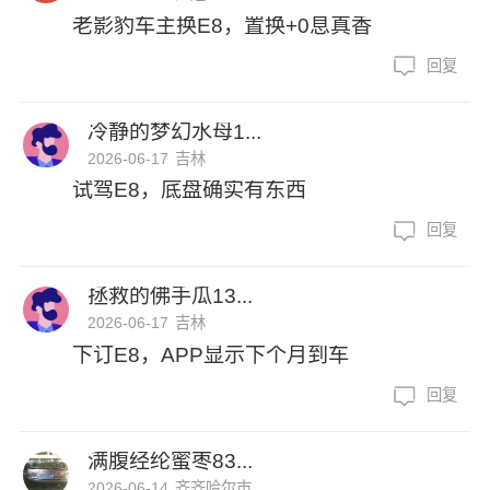
老影豹车主换E8，置换+0息真香
回复
冷静的梦幻水母1...
2026-06-17
吉林
试驾E8，底盘确实有东西
回复
拯救的佛手瓜13...
2026-06-17
吉林
下订E8，APP显示下个月到车
回复
满腹经纶蜜枣83...
2026-06-14
齐齐哈尔市