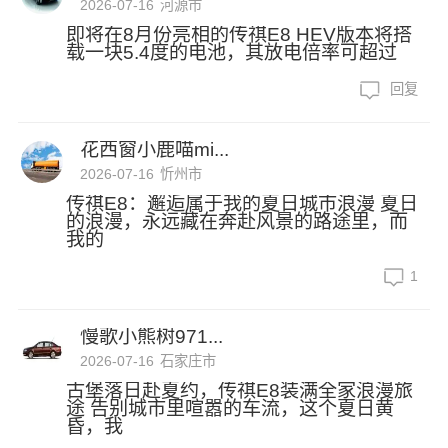
2026-07-16
河源市
即将在8月份亮相的传祺E8 HEV版本将搭
载一块5.4度的电池，其放电倍率可超过
回复
花西窗小鹿喵mi...
2026-07-16
忻州市
传祺E8：邂逅属于我的夏日城市浪漫 夏日
的浪漫，永远藏在奔赴风景的路途里，而
我的
1
慢歌小熊树971...
2026-07-16
石家庄市
古堡落日赴夏约，传祺E8装满全家浪漫旅
途 告别城市里喧嚣的车流，这个夏日黄
昏，我