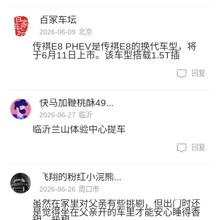
百家车坛
2026-06-09
北京
传祺E8 PHEV是传祺E8的换代车型，将
于6月11日上市。该车型搭载1.5T插
回复
快马加鞭桃酥49...
2026-06-27
临沂
临沂兰山体验中心提车
回复
飞翔的粉红小浣熊...
2026-06-26
周口市
虽然在家里对父亲有些挑剔，但出门时还
是觉得坐在父亲开的车里才能安心睡得香