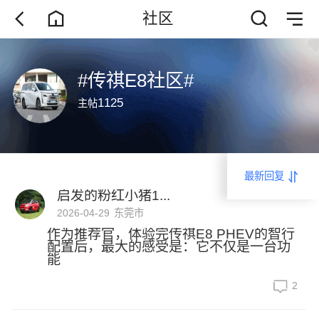
社区
#传祺E8社区#
1125
主帖
最新回复
启发的粉红小猪1...
2026-04-29
东莞市
作为推荐官，体验完传祺E8 PHEV的智行
配置后，最大的感受是：它不仅是一台功
能
2