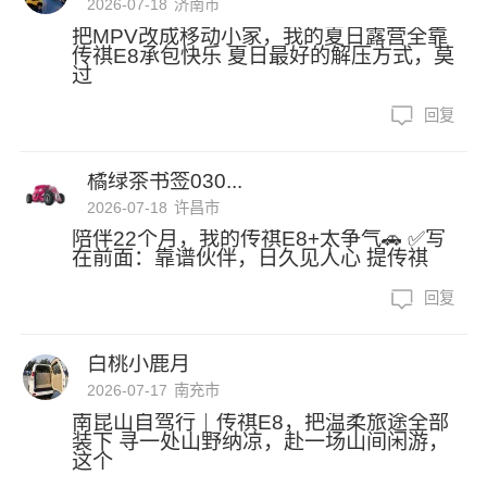
2026-07-18
济南市
把MPV改成移动小家，我的夏日露营全靠
传祺E8承包快乐 夏日最好的解压方式，莫
过
回复
橘绿茶书签030...
2026-07-18
许昌市
陪伴22个月，我的传祺E8+太争气🚗 ✅写
在前面：靠谱伙伴，日久见人心 提传祺
回复
白桃小鹿月
2026-07-17
南充市
南昆山自驾行｜传祺E8，把温柔旅途全部
装下 寻一处山野纳凉，赴一场山间闲游，
这个