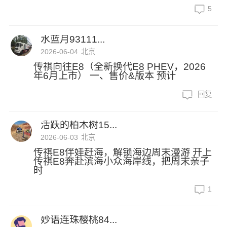
5
水蓝月93111...
2026-06-04
北京
传祺向往E8（全新换代E8 PHEV，2026
年6月上市） 一、售价&版本 预计
回复
活跃的柏木树15...
2026-06-03
北京
传祺E8伴娃赶海，解锁海边周末漫游 开上
传祺E8奔赴滨海小众海岸线，把周末亲子
时
1
妙语连珠樱桃84...