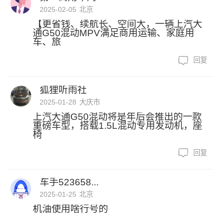
2025-02-05
北京
【更省钱、续航长、空间大，一辆上汽大
通G50混动MPV满足商用运输、家庭用
车、旅
回复
狐狸听雨社
2025-01-28
大庆市
上汽大通G50混动将是年后会推出的一款
重磅车型，搭载1.5L混动专用发动机，座
椅
回复
车手523658...
2025-01-25
北京
机油使用啥行号的