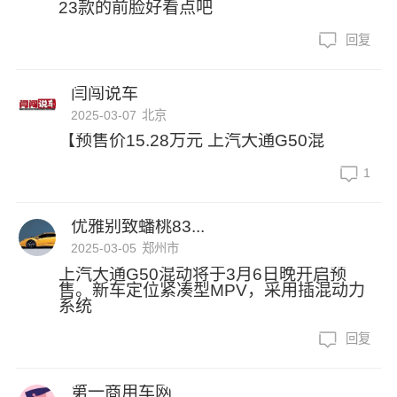
23款的前脸好看点吧
回复
闫闯说车
2025-03-07
北京
【预售价15.28万元 上汽大通G50混
1
优雅别致蟠桃83...
2025-03-05
郑州市
上汽大通G50混动将于3月6日晚开启预
售。新车定位紧凑型MPV，采用插混动力
系统
回复
第一商用车网