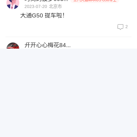
2023-07-20
北京市
大通G50 提车啦！
2
开开心心梅花84...
2023-05-14
济宁市
八万级时尚不失稳重的家用MPV2023款上
汽大通G50PLUS，新车售价8.68
30
汤圆树10081...
2024-08-02
信阳市
家庭幸福出行就选上汽大通G50PLUS 今
天推荐一款性价比超高的7座MPV 非常
回复