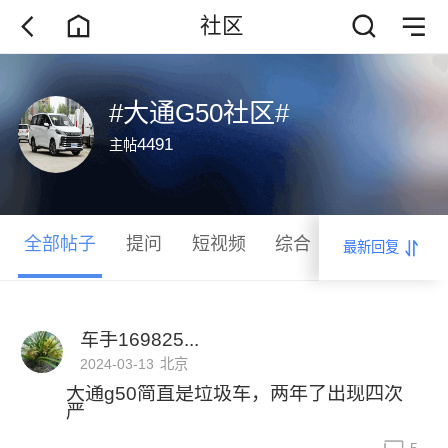
社区
#大通G50社区#
4491
主帖
全部帖子
提问
短视频
综合
保养
改装
最新回复
车手169825...
2024-03-13
北京
大通g50简直是垃圾车，两年了出现四次
严