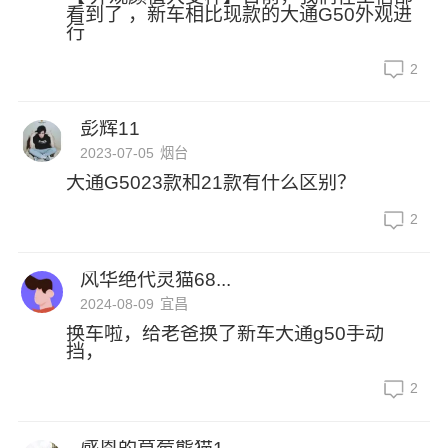
看到了 ，新车相比现款的大通G50外观进
行
2
彭辉11
2023-07-05
烟台
大通G5023款和21款有什么区别？
2
风华绝代灵猫68...
2024-08-09
宜昌
换车啦，给老爸换了新车大通g50手动
挡，
2