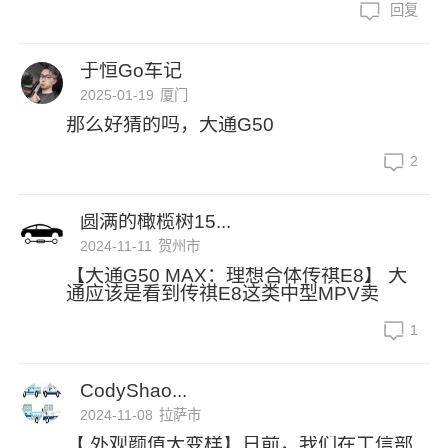
回复
于恒Go车记
2025-01-19
厦门
那么好猜的吗，大通G50
2
圆满的橄榄树15...
2024-11-11
贺州市
【大通G50 MAX：理想合体传祺E8】 大
通应该是看到传祺E8这类中型MPV卖
1
CodyShao...
2024-11-08
拉萨市
【 外观颜值大变样】日前，我们在工信部