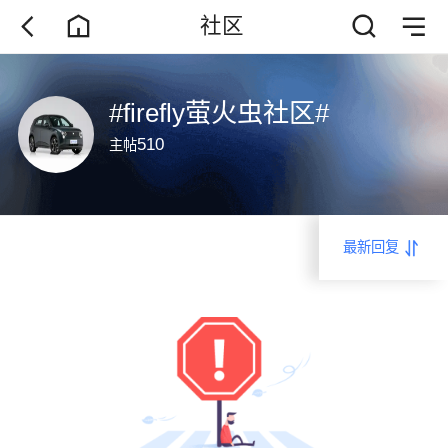
社区
#firefly萤火虫社区#
510
主帖
最新回复