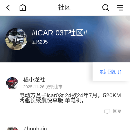
社区
#iCAR 03T社区#
295
主帖
最新回复
橘小龙社
2025-11-26
双鸭山市
电动方盒子icar03t 24款24年7月，520KM
两驱长续航悦享版 单电机，
回复
Zhouhain...