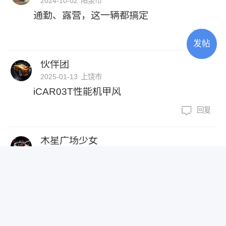
2024-10-02
阳泉市
通勤、露营，这一辆都搞定
6
发帖
伙伴团
2025-01-13
上饶市
iCAR03T性能机甲风
回复
木星广场少女
2025-01-12
石家庄市
iCAR03T后备箱整理
回复
平步青云雪梨80...
iCAR 03T车主