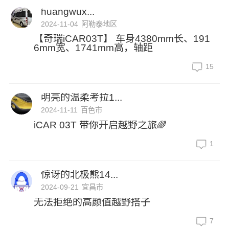
huangwux...
2024-11-04
阿勒泰地区
【奇瑞iCAR03T】 车身4380mm长、191
6mm宽、1741mm高，轴距
15
明亮的温柔考拉1...
2024-11-11
百色市
iCAR 03T 带你开启越野之旅🌈
1
惊讶的北极熊14...
2024-09-21
宜昌市
无法拒绝的高颜值越野搭子
7