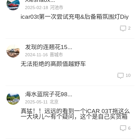
2025-02-18
河池市
icar03t第一次尝试充电&后备箱氛围灯Diy
2
发现的连翘花15...
2024-11-16
晋城市
无法拒绝的高颜值越野车
10
海水蓝院子花98...
2025-05-11
北京
真猛！！远远的看到一个iCAR 03T拖这么
一大块儿～有个疑问，这个是自己买货箱
6