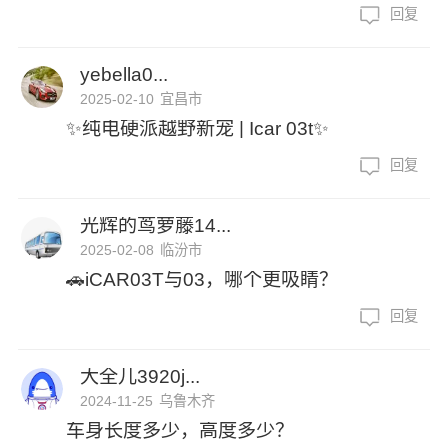
回复
yebella0...
2025-02-10
宜昌市
✨纯电硬派越野新宠 | Icar 03t✨
回复
光辉的茑萝藤14...
2025-02-08
临汾市
🚗iCAR03T与03，哪个更吸睛？
回复
大全儿3920j...
2024-11-25
乌鲁木齐
车身长度多少，高度多少？