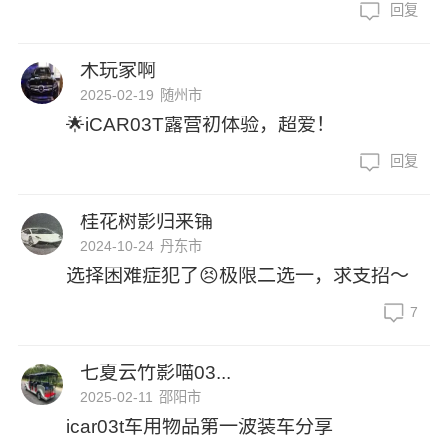
回复
木玩家啊
2025-02-19
随州市
🌟iCAR03T露营初体验，超爱！
回复
桂花树影归来铺
2024-10-24
丹东市
选择困难症犯了😣极限二选一，求支招～
7
七夏云竹影喵03...
2025-02-11
邵阳市
icar03t车用物品第一波装车分享