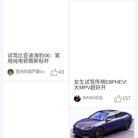
试驾比亚迪海豹06：家
用纯电轿跑新标杆
悠闲的葫芦藤Uv
43
女生试驾传祺E8PHEV!
大MPV超好开
WANG玖玖
157