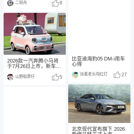
二轻舟
都不错，挺耐
8
比亚迪海豹05 DM-i用车
2026款一汽奔腾小马将
心得
于7月26日上市，新车主
要调整外观配色与配
扶着老头闯红灯
27
山野船票仔
置。 参考现款
5
北京现代宣布旗下 2026