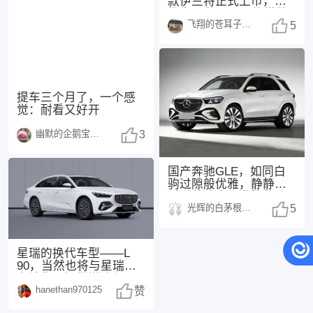
款伊兰特正式上市，共
推出 3 款配置，均搭载
飞翔的苍耳子1438
1.5
5
提车三个月了，一个感
觉：耐看又好开
幽默的企鹅宝宝1486
3
国产奔驰GLE，如同白
驹过隙般优雅，静静地
诉说着速度与激情的诗
光辉的白茅根1484
篇。🚗💨 车机
5
星瑞的换代车型——L
90，当然也将与星瑞同
台销售，提供燃油和 i-
hanethan970125
HEV 两个
赞