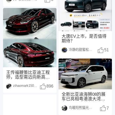
大唐EV上市，是否值得
期待？
冷静的甜蜜松鼠1498
51
王传福鞭策比亚迪工程
师，造型需迈向新高
度，这次，方程豹不负
zihaomark150415
众望！传福先生曾表
896
示：
全新比亚迪海狮08的展
车已亮相粤港澳大湾区
车展，预计新车将在今
鸟暖阳熊猫光250108
年正式上市，这也是
7