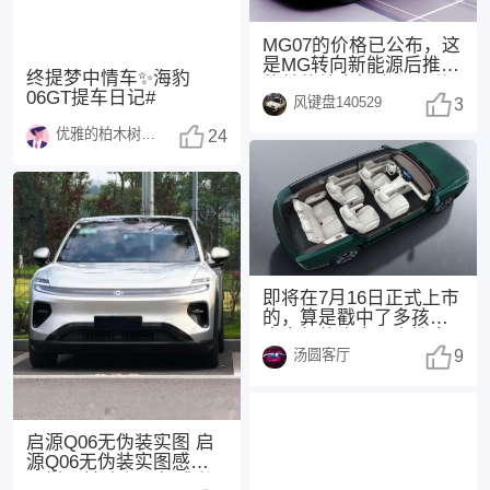
MG07的价格已公布，这
是MG转向新能源后推出
终提梦中情车✨海豹
的首款纯电轿跑。不说
06GT提车日记#
风键盘140529
其他，紫色外观
3
优雅的柏木树1370
24
即将在7月16日正式上市
的，算是戳中了多孩家
庭出行的痛点，直接拿
汤圆客厅
下“同级座椅堆料
9
启源Q06无伪装实图 启
源Q06无伪装实图感觉怎
么样？前脸和尾部感觉