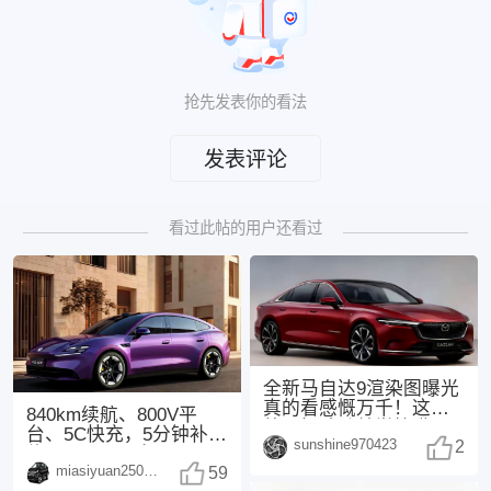
抢先发表你的看法
发表评论
看过此帖的用户还看过
全新马自达9渲染图曝光
真的看感慨万千！这次
840km续航、800V平
外观把魂动美学拉满，
台、5C快充，5分钟补能
sunshine970423
3.3T直六+后驱
2
约300km，配备Moment
miasiyuan250914
59