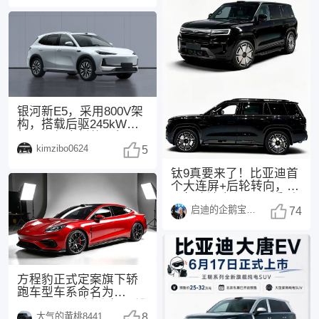
银河新E5，采用800V架
构，搭载后驱245kW电
机，与领克新款20相
kimzibo0624
同，配备了
5
钛9真要来了！比亚迪首
个大连屏+后轮转向，25
万起这波太狠了 最近刷
启迪的企鹅宝宝1494
汽车圈的消息
74
方程豹正式定案旗下轿
跑车型车系命名为
FORMULA（方程），没
大气的黄桃8441
有采用此前网传的“
8