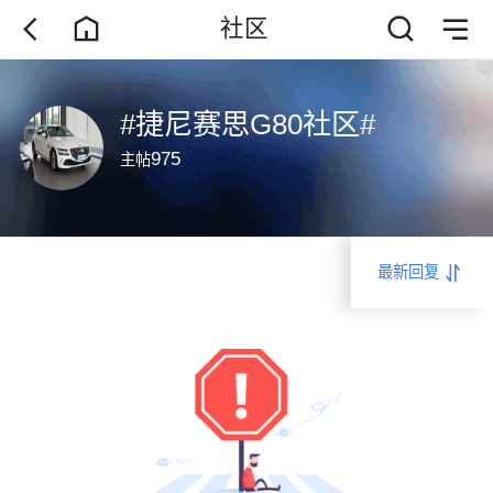
社区
#捷尼赛思G80社区#
975
主帖
最新回复