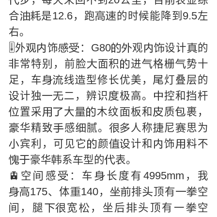
步，每天来回不到20公里，目
表显综


合
是12.6，跑
的时候能降到9.5左




右。
🎚外
饰
：G80
观
设计
的









常特别，前脸
面积
进
格栅
势十





足，车
线
型修长优美，
灯叠层的




计独
二，辨识
极高。
控和
杆






置采
大
木纹
板和
质
裹，








华精致
感
腻。
人称
尼
思为







宾利，可见它
颜
计和
饰
料不






豪华
系
型的
表。





🚊空
感
：车
长度有4995mm，我



175、体
140，
排
顶有
空








，腿
宽
，坐后
头顶有一
空





