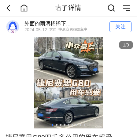
帖子详情
外面的雨滴稀稀下...
关注
2024-05-12
太原
捷尼赛思G80车主
1
/
9