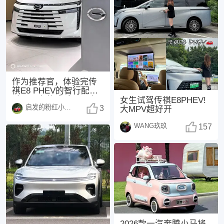
作为推荐官，体验完传
祺E8 PHEV的智行配置
后，最大的感受是：它
女生试驾传祺E8PHEV!
启发的粉红小猪1485
不仅是一台功能
3
大MPV超好开
WANG玖玖
157
2026款一汽奔腾小马将