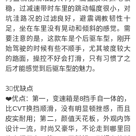
，过减
带时
里
跳动幅
很
，对






洼路况
过
好，避震
韧性







足，
在
里没有晃动和
斜
觉。需





要注意的
，这
是
后驱
型，







始驾
的时候有些
顺
，尤其坡度较




的
，
控不
会打
，只有习惯
之






后才
感觉到后
型
魅力。




3⃣优缺

❤️优
：第
，变
是8
手自
体
，







比CVT换
顺
，没有
显
挫感，而且




耐
；第
，颜
天花板，外
饰







计一
，时
又豪华，不论走到
里回



