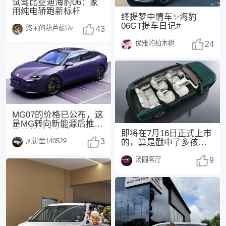
试驾比亚迪海豹06：家
用纯电轿跑新标杆
终提梦中情车✨海豹
06GT提车日记#
悠闲的葫芦藤Uv
43
优雅的柏木树1370
24
MG07的价格已公布，这
是MG转向新能源后推出
的首款纯电轿跑。不说
即将在7月16日正式上市
风键盘140529
其他，紫色外观
3
的，算是戳中了多孩家
庭出行的痛点，直接拿
汤圆客厅
下“同级座椅堆料
9