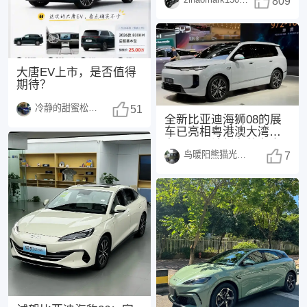
众望！传福先生曾表
809
示：
大唐EV上市，是否值得
期待？
冷静的甜蜜松鼠1498
51
全新比亚迪海狮08的展
车已亮相粤港澳大湾区
车展，预计新车将在今
鸟暖阳熊猫光250108
年正式上市，这也是
7