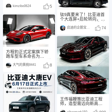
机，与领克新款20相
kimzibo0624
同，配备了
5
钛9真要来了！比亚迪首
个大连屏+后轮转向，25
万起这波太狠了 最近刷
启迪的企鹅宝宝1494
汽车圈的消息
74
方程豹正式定案旗下轿
跑车型车系命名为
FORMULA（方程），没
大气的黄桃8441
有采用此前网传的“
8
王传福鞭策比亚迪工程
师，造型需迈向新高
度，这次，方程豹不负
zihaomark150415