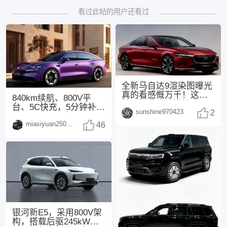
看过此帖的用户还看过
全新马自达9渲染图曝光
真的看感慨万千！这次
840km续航、800V平
外观把魂动美学拉满，
台、5C快充，5分钟补能
sunshine970423
3.3T直六+后驱
2
约300km，配备Moment
miasiyuan250914
46
银河新E5，采用800V架
构，搭载后驱245kW电