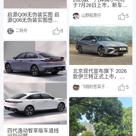
于7月26日上市，新车主
要调整外观配色与配
启源Q06无伪装实图 启
山野船票仔
置。 参考现款
5
源Q06无伪装实图感觉怎
么样？前脸和尾部感觉
二轻舟
都不错，挺耐
8
北京现代宣布旗下 2026
款伊兰特正式上市，共
推出 3 款配置，均搭载
飞翔的苍耳子1438
1.5
5
四代逸动智享版车道线