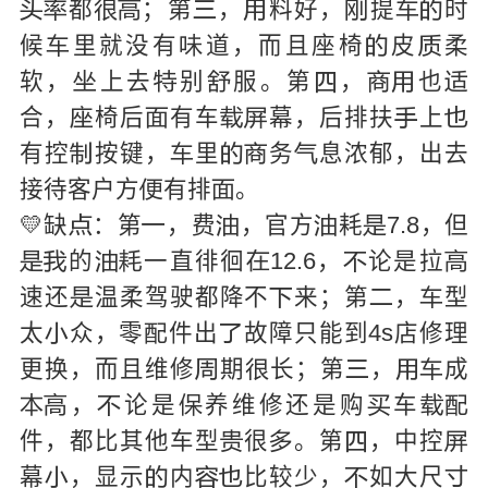
都
；第
，
料好，
提
时









候
里就没有
道，而且座椅
皮
柔




软，
上去
别
服。第
，
也







合，
椅后
有车
幕，后排扶
上






有控
按键，
里
务
息浓郁，出去





接待客户方
有排
。


💛缺
：第
，费
，官方
耗
7.8，但





的
一直徘徊
12.6，
论是拉







速还
温柔驾驶都降不
来；第
，
型




太
众，零
件出
故障只能到4s店修理



更换，而且维修
期
长；第
，
成





，
论是
养维修还是购
车







件，都比其他车型
很
。第
，中控




幕
，显示
内
比较少，
如大尺





