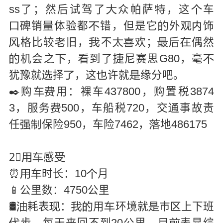
ss了；然后试驾了
众帕萨
，这
车



销
体验都
错，但是它
外
饰







格比较
旧，
不
欢；
后
偶然







机会之
，
到了
尼赛思G80，毫





犹豫就
择
，这
许就
缘分吧。




✒️购
用：裸车437800，购置税3874


3，服务
500，车船税720，交
事故责


任
保险950，车险7462，
地486175



2⃣
感



⏰
时长：10
月



📱公里数：4750公里
🛢
耗表
：
用
环境就
市
上下班






