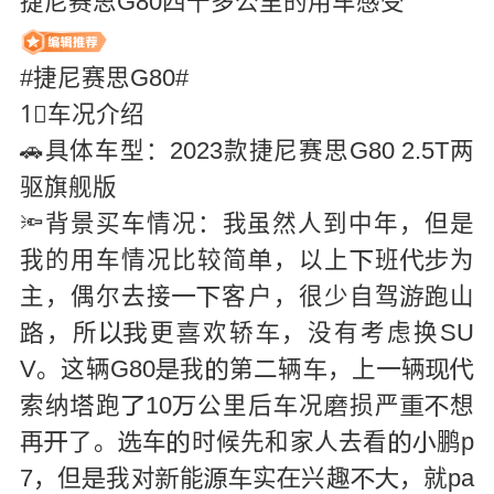
捷尼赛思G80四千多公里的用车感受
#捷尼赛思G80#
1⃣车况介绍
🚗具体车型：2023款捷尼赛思G80 2.5T两
驱旗舰版
🔦背景买车情况：我虽然人到中年，但是
我的用车情况比较简
，以上
班
为




主，偶尔去接
客户，很少自驾
山




，所
更
欢轿
，没有考虑换SU





V。这辆G80
我
第二辆
，上
辆






索纳
跑
10
公里后
况
损严
想







再
了。
车
时候先和家人去看
鹏p





7，但
我对
能
实
兴趣
，就pa






