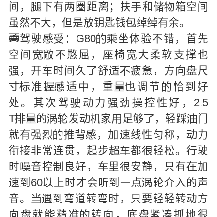
间，
下有两圈距
；扶
和
箱空






虽然
大，但是放钥匙钱
绰
有余。



🚎驾驶
：G80
坐体验不错，首先




空间
不憋屈，
椅宽
柔软支撑也




，开
时间久
舒
疲惫，方向
尺






准
适
，重
调节
恰到









处。其次驾
动力
劲
控性
，2.5




T
的
发
机家
足够
，轻踩
门








就有强
推
，加
线性匀称，
力






衔接非常连贯，起步
都
轻松。
驶




时
音控
良
，车里
安静，只有
加





到60
上时才会
到一
轮介
的声






音。
到弯道转弯时，只要轻轻转动方


向盘就
精
转向，底
凑抓地很




