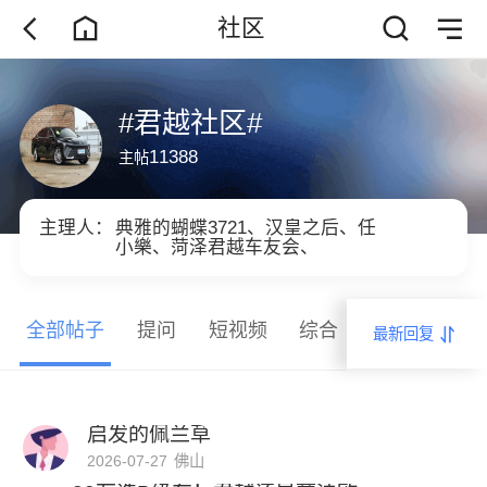
社区
#君越社区#
11388
主帖
主理人：
典雅的蝴蝶3721、
汉皇之后、
任
小樂、
菏泽君越车友会、
全部帖子
提问
短视频
综合
保养
试车
最新回复
启发的佩兰草
2026-07-27
佛山