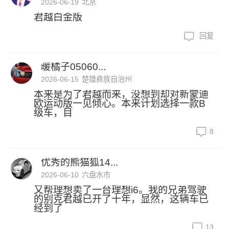
2026-06-19
北京
君越白金版
回复
暖橘子05060...
2026-06-15
楚雄彝族自治州
本来是为了君越而来，没想到却对新蒙迪
欧运动版一见倾心。本来计划选择一款B
级车，目
8
优秀的熊猫狐14...
2026-06-10
六盘水市
又帮理想卖了一台理想i6。我的兄弟驾驶
的别克君越已开了十年，显然，这辆车已
经到了
13