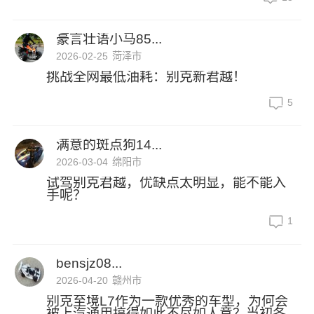
豪言壮语小马85...
2026-02-25
菏泽市
挑战全网最低油耗：别克新君越！
5
满意的斑点狗14...
2026-03-04
绵阳市
试驾别克君越，优缺点太明显，能不能入
手呢？
1
bensjz08...
2026-04-20
赣州市
别克至境L7作为一款优秀的车型，为何会
被上汽通用搞得如此不尽如人意？当初各