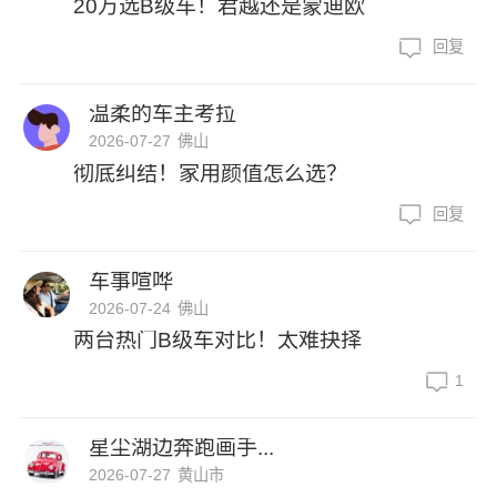
20万选B级车！君越还是蒙迪欧
回复
温柔的车主考拉
2026-07-27
佛山
彻底纠结！家用颜值怎么选？
回复
车事喧哗
2026-07-24
佛山
两台热门B级车对比！太难抉择
1
星尘湖边奔跑画手...
2026-07-27
黄山市