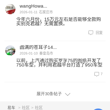
wangHowa...
2026-01-11
石家庄市
今年六月份，15万元左右是否能够全款购
买别克君越？无需置换。
回复
圆满的苍耳子14...
2026-01-10
秦皇岛市
以前，上汽通过购买罗孚75的图纸开发了
750车型，并利用君越平台打造了950车型
7
展开30条帖子
易车
>
社区
>
社区