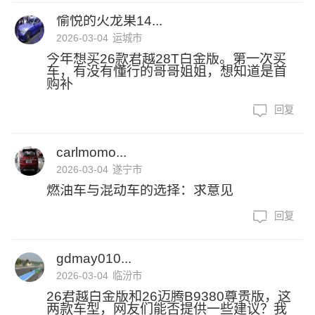
愉悦的火龙果14...
2026-03-04
运城市
今年想买26款君越28T白金版。第一次买
车，有没有懂行的哥哥姐姐，想知道是首
购补
回复
carlmomo...
2026-03-04
遂宁市
燃油车与混动车的选择：求意见
回复
gdmay010...
2026-03-04
临汾市
26君越白金版和26迈腾B9380尊贵版，这
两款车型，网友们能否提供一些建议？我