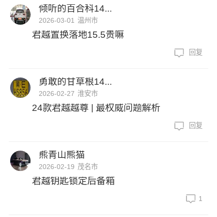
倾听的百合科14...
2026-03-01
温州市
君越置换落地15.5贵嘛
回复
勇敢的甘草根14...
2026-02-27
淮安市
24款君越越尊 | 最权威问题解析
回复
熊青山熊猫
2026-02-19
茂名市
君越钥匙锁定后备箱
1