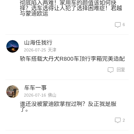
彻底陷入两难！家用车的颜值该如何抉
择？选车选得让人犯了选择困难症！君越
与蒙迪欧运
6
山海任我行
2026-07-25
天津
轿车搭载大丹犬R800车顶行李箱完美适配
回复
车车一事
2026-07-16
佛山
谁还没被蒙迪欧拿捏过啊？反正我是服
了。
2