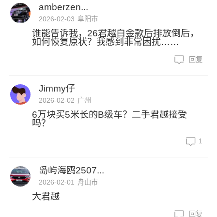
amberzen...
2026-02-03
阜阳市
谁能告诉我，26君越白金款后排放倒后，
如何恢复原状？我感到非常困扰……
回复
Jimmy仔
2026-02-02
广州
6万块买5米长的B级车？二手君越接受
吗？
1
岛屿海鸥2507...
2026-02-01
舟山市
大君越
回复