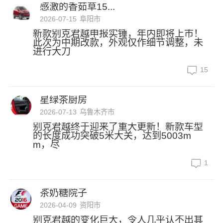
感激的香茹草15...
2026-07-15
阜阳市
新款别克君越申报实锤，年内即将上市！
此次为中期改款，外观仅作细节调整，未
进行大刀
15
星绿茶厨房
2026-07-13
乌鲁木齐市
别克君越终于迎来了重大更新！新款车型
的长度成功突破5米大关，达到5003m
m，尽
1
茶奶糖院子
2026-04-09
资阳市
别克君越的变化巨大，令人几乎认不出其