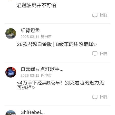
君越油耗并不可怕
回复
红背包鱼
2026-03-11
株洲市
26款君越白金版 | B级车的质感巅峰✨
回复
白云绿豆点灯歌手...
2026-03-11
巴中市
<4万拿下经典B级车！别克君越的魅力无
可抗拒✨
回复
ShiHebei...