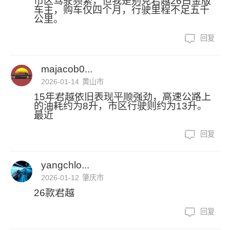
市区驾驶频繁，但我是别克君越26白金版
车主，购车仅四个月，行驶里程不足五千
公里。
回复
majacob0...
2026-01-14
黄山市
15年君越依旧表现平顺强劲，高速公路上
的油耗约为8升，市区行驶则约为13升。
最近
回复
yangchlo...
2026-01-12
肇庆市
26款君越
回复