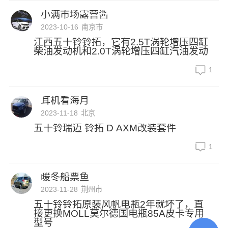
小满市场露营酱
2023-10-16
南京市
江西五十铃铃拓，它有2.5T涡轮增压四缸
柴油发动机和2.0T涡轮增压四缸汽油发动
1
耳机看海月
2023-11-18
北京
五十铃瑞迈 铃拓 D AXM改装套件
1
暖冬船票鱼
2023-11-28
荆州市
五十铃铃拓原装风帆电瓶2年就坏了，直
接更换MOLL莫尔德国电瓶85A皮卡专用
型号