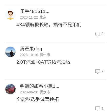
车手481511...
2023-11-22
北京
4X4领航板长轴，搞得不兄弟们
2
清芒果dog
2023-10-16
宿州市
2.0T汽油+8AT铃拓汽油版
2
明媚的甜蜜小象1...
2023-06-20
保定市
全能型选手试驾铃拓
1