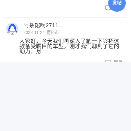
发帖
回复
阿茶馆啊2711...
2023-11-24
德州市
大家好，今天我们再深入了解一下铃拓这
款备受瞩目的车型。刚才我们聊到了它的
动力、悬
回复
耐心的兔耳袋狸1...
2023-11-23
葫芦岛市
大家好，我是一位拥有10年汽修经验的汽
车博主，在今日分享一些有关汽车的见
解。今天
回复