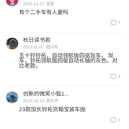
2022-12-27
吉安
有个二手车有人要吗
7
秋日读书君
2023-11-07
绍兴市
五十铃铃拓，自动领航版四驱现车。 现
车，铃拓领航版四驱自动长轴的灰色。对
比老款，
3
创新的微笑小狐1...
2023-10-14
崇左市
23款加长铃拓货箱宝装车图
1