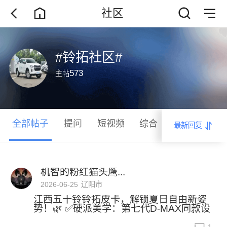
社区
#铃拓社区#
573
主帖
全部帖子
提问
短视频
综合
最新回复
机智的粉红猫头鹰...
2026-06-25
辽阳市
江西五十铃铃拓皮卡，解锁夏日自由新姿
势！🌿 ✅硬派美学：第七代D-MAX同款设