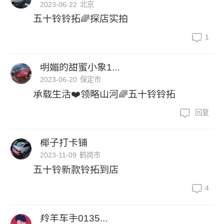
2023-06-22
北京
五十铃铃拓🌈探店实拍
1
明媚的甜蜜小象1...
2023-06-20
保定市
承载生活❤️领略山河🌈五十铃铃拓
回复
椰子打卡铺
2023-11-09
鹤岗市
五十铃新款铃拓到店
4
羚羊车手0135...