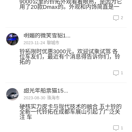
9000公里的铃拓外观看着眼熟，是因为它
用了20款Dmax的。外观和内饰简直是一
2
明媚的微笑雪貂1...
2023-11-24
聊城市
铃拓限时优惠3000元，欢迎试乘试驾 各
位车友们，最近有个消息得告诉你们，铃
拓的
1
甜光年船票猫15...
2023-08-30
珠海市
硬核实力皮卡与现代技术的融合 五十铃的
全新一代铃拓在成都车展山引起了广泛关
注 车
1