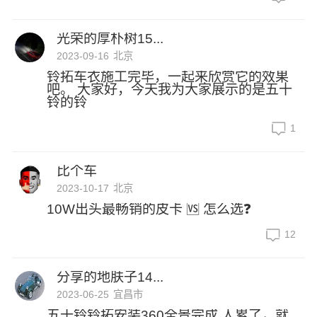
光荣的厚朴树15...
2023-09-16
北京
铃拓车衣施工完毕，一起来欣赏它的效果
吧。 大家好，今天我为大家展示的是五十
铃的铃
1
比个车
2023-10-17
北京
10W出头最畅销的皮卡 🆚 怎么选❓
12
分享的地肤子14...
2023-06-25
宜昌市
五十铃铃拓安装360全景完成 人累了，就