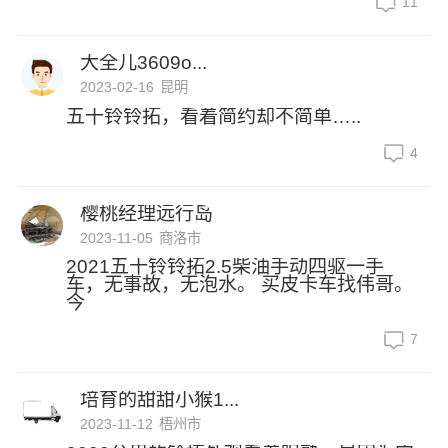
11
大全儿3609o...
2023-02-16
昆明
五十铃铃拓，看着简约却不简单…..
4
樱桃经理远行岛
2023-11-05
商洛市
2021五十铃铃拓2.5柴油手动四驱一手
车，无事故，无泡水。 买皮卡车找伟哥。
今
7
培育的甜甜小猴1...
2023-11-12
梧州市