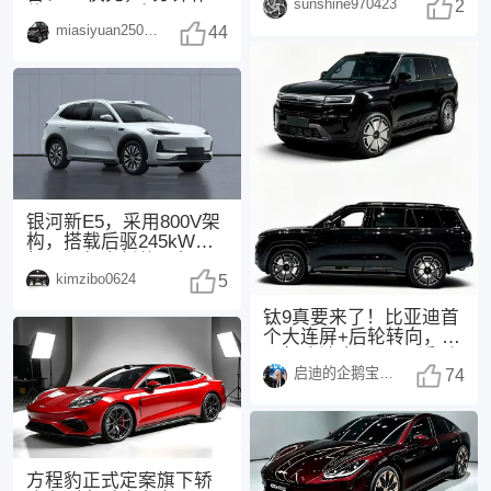
sunshine970423
3.3T直六+后驱
2
约300km，配备Moment
miasiyuan250914
44
银河新E5，采用800V架
构，搭载后驱245kW电
机，与领克新款20相
kimzibo0624
同，配备了
5
钛9真要来了！比亚迪首
个大连屏+后轮转向，25
万起这波太狠了 最近刷
启迪的企鹅宝宝1494
汽车圈的消息
74
方程豹正式定案旗下轿