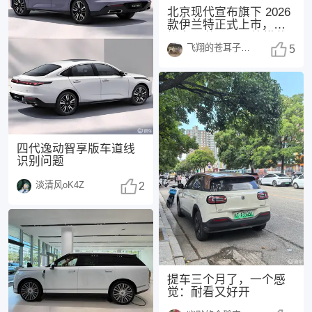
北京现代宣布旗下 2026
款伊兰特正式上市，共
推出 3 款配置，均搭载
飞翔的苍耳子1438
1.5
5
四代逸动智享版车道线
识别问题
淡清风oK4Z
2
提车三个月了，一个感
觉：耐看又好开