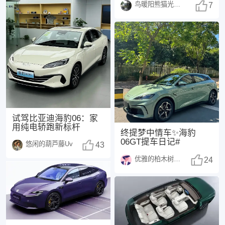
鸟暖阳熊猫光250108
年正式上市，这也是
7
试驾比亚迪海豹06：家
用纯电轿跑新标杆
终提梦中情车✨海豹
06GT提车日记#
悠闲的葫芦藤Uv
43
优雅的柏木树1370
24