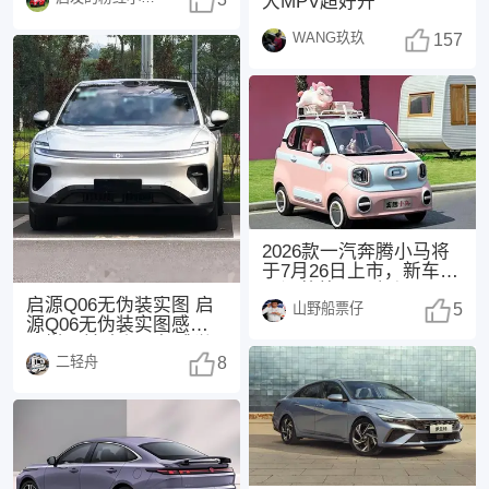
不仅是一台功能
大MPV超好开
WANG玖玖
157
2026款一汽奔腾小马将
于7月26日上市，新车主
要调整外观配色与配
启源Q06无伪装实图 启
山野船票仔
置。 参考现款
5
源Q06无伪装实图感觉怎
么样？前脸和尾部感觉
二轻舟
都不错，挺耐
8