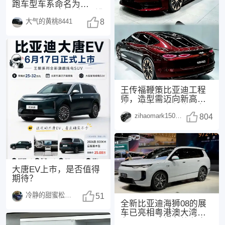
跑车型车系命名为
FORMULA（方程），没
大气的黄桃8441
有采用此前网传的“
8
王传福鞭策比亚迪工程
师，造型需迈向新高
度，这次，方程豹不负
zihaomark150415
众望！传福先生曾表
804
示：
大唐EV上市，是否值得
期待？
冷静的甜蜜松鼠1498
51
全新比亚迪海狮08的展
车已亮相粤港澳大湾区
车展，预计新车将在今