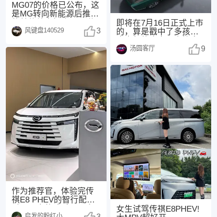
MG07的价格已公布，这
是MG转向新能源后推出
的首款纯电轿跑。不说
即将在7月16日正式上市
风键盘140529
其他，紫色外观
3
的，算是戳中了多孩家
庭出行的痛点，直接拿
汤圆客厅
下“同级座椅堆料
9
作为推荐官，体验完传
祺E8 PHEV的智行配置
后，最大的感受是：它
女生试驾传祺E8PHEV!
启发的粉红小猪1485
3