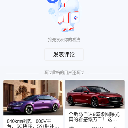
抢先发表你的看法
发表评论
看过此帖的用户还看过
全新马自达9渲染图曝光
真的看感慨万千！这次
840km续航、800V平
外观把魂动美学拉满，
台、5C快充，5分钟补能