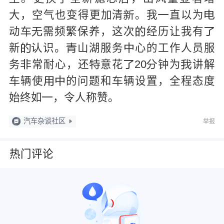
大，空气也变得更加清
。我
直以为



动
需频繁保养，这次
经历让我有




新
识。
山湖服务
心的工作人员服




务
常耐心，还
意花
20
钟为
讲解





辆使
的问题和
辆设置，全程态度




始终如
，令人称赞。

汽车杂谈社区
举报
热门评论