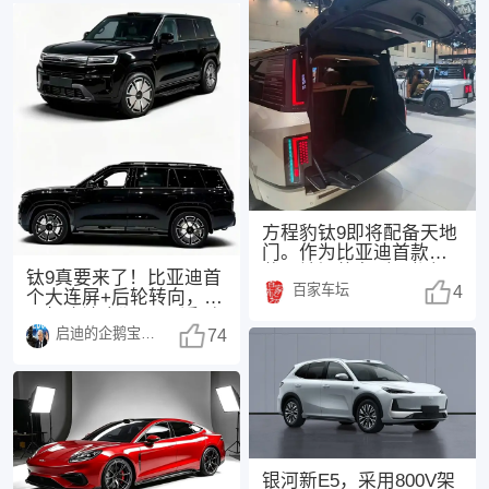
方程豹钛9即将配备天地
门。作为比亚迪首款搭
载天地门的车型，仰望
钛9真要来了！比亚迪首
百家车坛
U8L已率先展示该
4
个大连屏+后轮转向，25
万起这波太狠了 最近刷
启迪的企鹅宝宝1494
汽车圈的消息
74
银河新E5，采用800V架