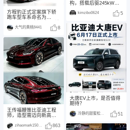
构，搭载后驱245kW电
机，与领克新款20相
方程豹正式定案旗下轿
kimzibo0624
同，配备了
5
跑车型车系命名为
FORMULA（方程），没
大气的黄桃8441
有采用此前网传的“
8
大唐EV上市，是否值得
期待？
王传福鞭策比亚迪工程
冷静的甜蜜松鼠1498
51
师，造型需迈向新高
度，这次，方程豹不负
zihaomark150415
众望！传福先生曾表
863