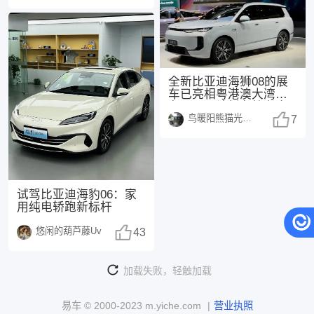
示：
全新比亚迪海狮08的展
车已亮相粤港澳大湾区
车展，预计新车将在今
鸟暖阳熊猫光250108
年正式上市，这也是
7
试驾比亚迪海豹06：家
用纯电轿跑新标杆
悠闲的葫芦藤Uv
43
加载失败，轻触加载
易车 ©
2000-2023
m.yiche.com
|
营业执照