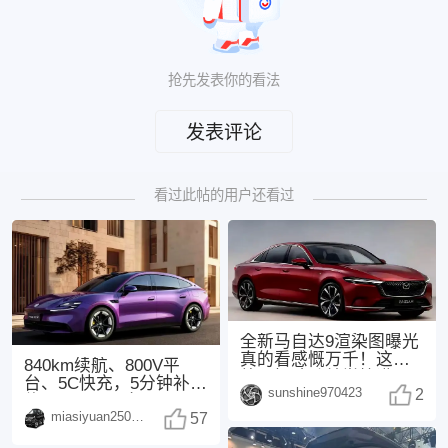
抢先发表你的看法
发表评论
看过此帖的用户还看过
全新马自达9渲染图曝光
真的看感慨万千！这次
840km续航、800V平
外观把魂动美学拉满，
台、5C快充，5分钟补能
sunshine970423
3.3T直六+后驱
2
约300km，配备Moment
miasiyuan250914
57