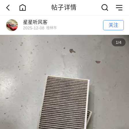
帖子详情
星星听风客
关注
2025-12-08
桂林市
1
/
4