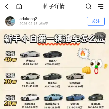
帖子详情
adakong2...
关注
2026-02-15
淄博市
1
/
1