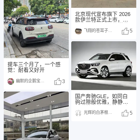
北京现代宣布旗下 2026
款伊兰特正式上市，共
推出 3 款配置，均搭载
飞翔的苍耳子1438
1.5
5
提车三个月了，一个感
觉：耐看又好开
幽默的企鹅宝宝1486
3
国产奔驰GLE，如同白
驹过隙般优雅，静静地
诉说着速度与激情的诗
光辉的白茅根1484
篇。🚗💨 车机
5