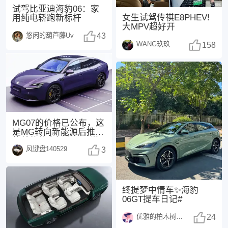
试驾比亚迪海豹06：家
女生试驾传祺E8PHEV!
用纯电轿跑新标杆
大MPV超好开
悠闲的葫芦藤Uv
43
WANG玖玖
158
MG07的价格已公布，这
是MG转向新能源后推出
的首款纯电轿跑。不说
风键盘140529
其他，紫色外观
3
终提梦中情车✨海豹
06GT提车日记#
优雅的柏木树1370
24