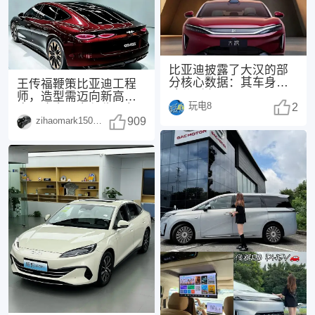
比亚迪披露了大汉的部
分核心数据：其车身尺
王传福鞭策比亚迪工程
寸分别为
师，造型需迈向新高
玩电8
5256×1999×1510mm
2
度，这次，方程豹不负
zihaomark150415
众望！传福先生曾表
909
示：