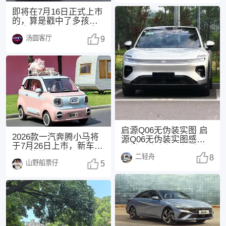
即将在7月16日正式上市
的，算是戳中了多孩家
庭出行的痛点，直接拿
汤圆客厅
下“同级座椅堆料
9
启源Q06无伪装实图 启
2026款一汽奔腾小马将
源Q06无伪装实图感觉怎
于7月26日上市，新车主
么样？前脸和尾部感觉
要调整外观配色与配
二轻舟
都不错，挺耐
8
山野船票仔
置。 参考现款
5