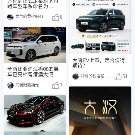
方程豹正式定案旗下轿
跑车型车系命名为
FORMULA（方程），没
大气的黄桃8441
有采用此前网传的“
8
大唐EV上市，是否值得
期待？
全新比亚迪海狮08的展
车已亮相粤港澳大湾区
冷静的甜蜜松鼠1498
51
车展，预计新车将在今
鸟暖阳熊猫光250108
年正式上市，这也是
7