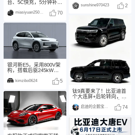
外观把魂动美学拉满，
台、5C快充，5分钟补能
sunshine970423
3.3T直六+后驱
2
约300km，配备Moment
miasiyuan250914
70
银河新E5，采用800V架
构，搭载后驱245kW电
机，与领克新款20相
kimzibo0624
同，配备了
5
钛9真要来了！比亚迪首
个大连屏+后轮转向，25
万起这波太狠了 最近刷
启迪的企鹅宝宝1494
汽车圈的消息
74