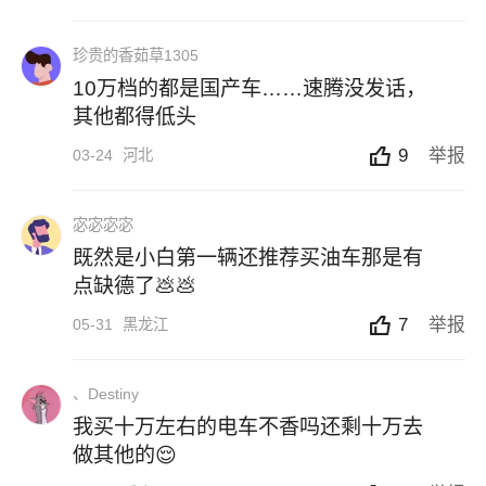
珍贵的香茹草1305
10万档的都是国产车……速腾没发话，
其他都得低头
9
举报
03-24
河北
宓宓宓宓
既然是小白第一辆还推荐买油车那是有
点缺德了💩💩
7
举报
05-31
黑龙江
、Destiny
我买十万左右的电车不香吗还剩十万去
做其他的😌