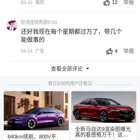
12
举报
03-10
重庆
妙语连珠青提0741
还好我现在每个星期都过万了，带几个
能做事的
4
举报
04-14
广东
查看全部评论
看过此帖的用户还看过
全新马自达9渲染图曝光
真的看感慨万千！这次
840km续航、800V平