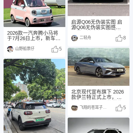
启源Q06无伪装实图 启
源Q06无伪装实图感觉怎
么样？前脸和尾部感觉
2026款一汽奔腾小马将
二轻舟
都不错，挺耐
8
于7月26日上市，新车主
要调整外观配色与配
山野船票仔
置。 参考现款
5
北京现代宣布旗下 2026
款伊兰特正式上市，共
推出 3 款配置，均搭载
飞翔的苍耳子1438
1.5
5