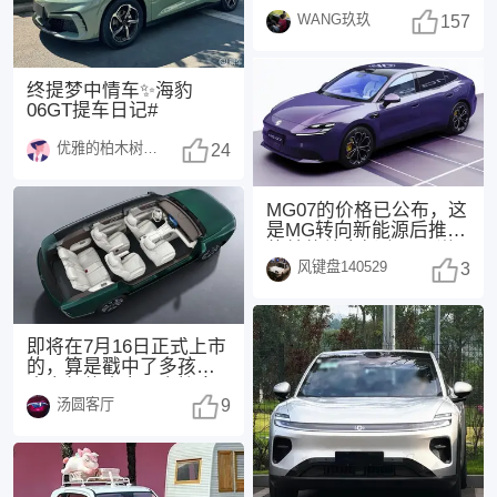
WANG玖玖
157
终提梦中情车✨海豹
06GT提车日记#
优雅的柏木树1370
24
MG07的价格已公布，这
是MG转向新能源后推出
的首款纯电轿跑。不说
风键盘140529
其他，紫色外观
3
即将在7月16日正式上市
的，算是戳中了多孩家
庭出行的痛点，直接拿
汤圆客厅
下“同级座椅堆料
9