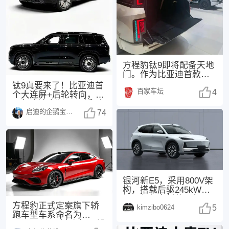
方程豹钛9即将配备天地
门。作为比亚迪首款搭
载天地门的车型，仰望
钛9真要来了！比亚迪首
百家车坛
U8L已率先展示该
4
个大连屏+后轮转向，25
万起这波太狠了 最近刷
启迪的企鹅宝宝1494
汽车圈的消息
74
银河新E5，采用800V架
构，搭载后驱245kW电
机，与领克新款20相
方程豹正式定案旗下轿
kimzibo0624
同，配备了
5
跑车型车系命名为
FORMULA（方程），没