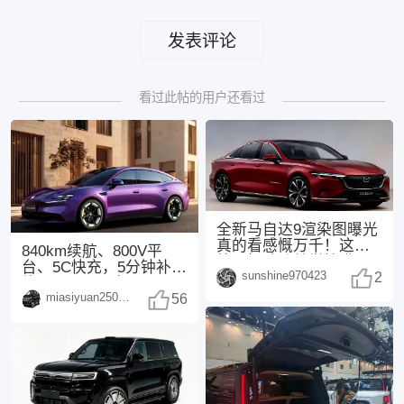
发表评论
看过此帖的用户还看过
全新马自达9渲染图曝光
真的看感慨万千！这次
840km续航、800V平
外观把魂动美学拉满，
台、5C快充，5分钟补能
sunshine970423
3.3T直六+后驱
2
约300km，配备Moment
miasiyuan250914
56