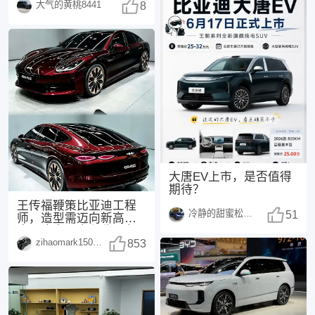
大气的黄桃8441
有采用此前网传的“
8
大唐EV上市，是否值得
期待？
王传福鞭策比亚迪工程
冷静的甜蜜松鼠1498
51
师，造型需迈向新高
度，这次，方程豹不负
zihaomark150415
众望！传福先生曾表
853
示：