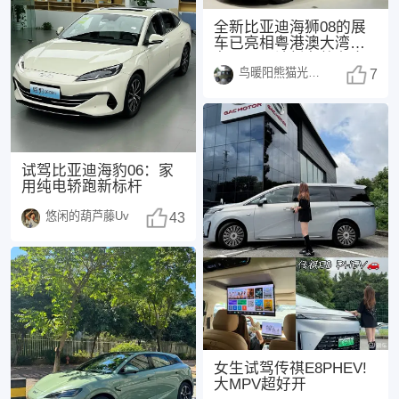
全新比亚迪海狮08的展
车已亮相粤港澳大湾区
车展，预计新车将在今
鸟暖阳熊猫光250108
年正式上市，这也是
7
试驾比亚迪海豹06：家
用纯电轿跑新标杆
悠闲的葫芦藤Uv
43
女生试驾传祺E8PHEV!
大MPV超好开