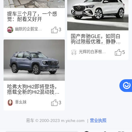
提车三个月了，一个感
觉：耐看又好开
幽默的企鹅宝宝1486
3
国产奔驰GLE，如同白
驹过隙般优雅，静静地
诉说着速度与激情的诗
光辉的白茅根1484
篇。🚗💨 车机
5
哈弗大狗Hi2即将登场，
搭载全新的Hi2混动技
术。其外观设计与现款
車幺妹
车型基本保持统
3
易车 ©
2000-2023
m.yiche.com
|
营业执照