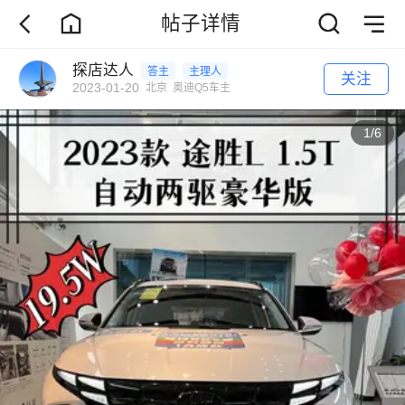
帖子详情
探店达人
答主
主理人
关注
2023-01-20
北京
奥迪Q5车主
1
/
6