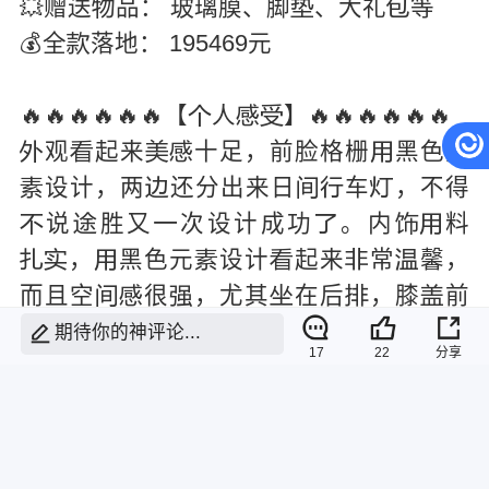
💥赠送
品：
璃膜、脚
、大礼
等




💰全
落地： 195469元

🔥🔥🔥🔥🔥🔥【
人
】🔥🔥🔥🔥🔥🔥



观
起来
十足，前脸格栅
黑色元





设计，两
还分出来日
车
，不得





说
胜又
次设计成功
。内
料






，
黑色元
设计
起来
常
馨，







而且空
很
，尤其
在后
，膝
前






还有三
距
，我跷
郎
没有问题。





期待你的神评论...
17
22
分享
力方
搭载
1.5T发
机，
出有
20






0
力，与之
的8AT
自一体变速
，





响应
度和平顺性都非常
错，这样
SU



V
论
还
用都
不错。






非法广告