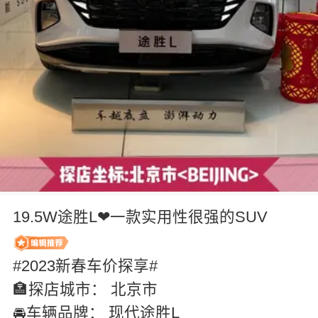
19.5W途胜L❤一款实用性很强的SUV
#2023新春车价探享#
🏣探店城市： 北京市
🚘车辆品牌： 现代途胜L