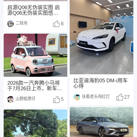
启源Q06无伪装实图 启
源Q06无伪装实图感觉怎
么样？前脸和尾部感觉
二轻舟
都不错，挺耐
8
比亚迪海豹05 DM-i用车
2026款一汽奔腾小马将
心得
于7月26日上市，新车主
要调整外观配色与配
扶着老头闯红灯
27
山野船票仔
置。 参考现款
5