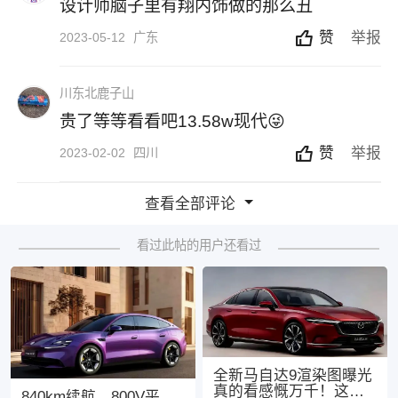
设计师脑子里有翔内饰做的那么丑
赞
举报
2023-05-12
广东
川东北鹿子山
贵了等等看看吧13.58w现代😜
赞
举报
2023-02-02
四川
查看全部评论
看过此帖的用户还看过
全新马自达9渲染图曝光
真的看感慨万千！这次
840km续航、800V平