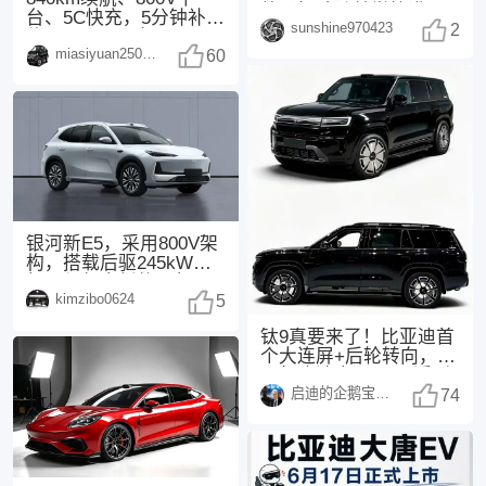
外观把魂动美学拉满，
台、5C快充，5分钟补能
sunshine970423
3.3T直六+后驱
2
约300km，配备Moment
miasiyuan250914
60
银河新E5，采用800V架
构，搭载后驱245kW电
机，与领克新款20相
kimzibo0624
同，配备了
5
钛9真要来了！比亚迪首
个大连屏+后轮转向，25
万起这波太狠了 最近刷
启迪的企鹅宝宝1494
汽车圈的消息
74