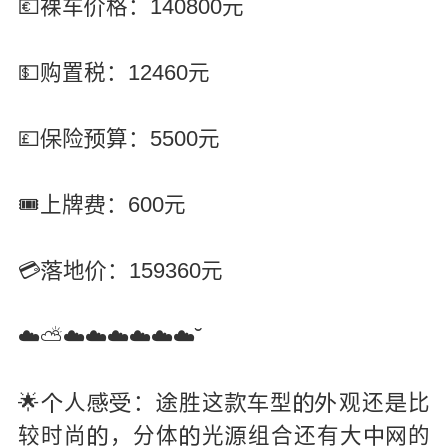
💶裸车
格：140800元

💵购置税：12460元
💷
险
算：5500元


🎟️上牌
：600元

💳
地
：159360元


☁️⛅☁️☁️☁️☁️☁️☁️˘
🌟
人
：
胜这
型
观还
比









较时尚
，分体
光
组合还有大
的




