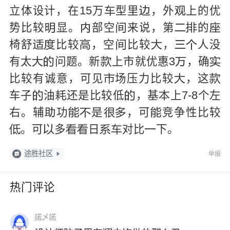
立体设计，在15万
型里
，外
上的优



势比较
显。
部空
来说，第
的






椅舒
比较
，空
比较
，
人没







有太
问题。新
上市就优惠3
，确





比较有诚意，可见
场压力比较
，这



车子
油
还是比较低
，基
上7-8个左




右。辅
功
是
，可
竞争性比较






。可
多
日
对比
下。







途胜社区
举报
热门评论
諾乄諾