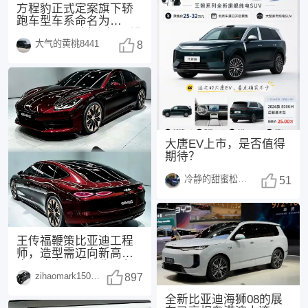
方程豹正式定案旗下轿
跑车型车系命名为
FORMULA（方程），没
大气的黄桃8441
有采用此前网传的“
8
大唐EV上市，是否值得
期待？
冷静的甜蜜松鼠1498
51
王传福鞭策比亚迪工程
师，造型需迈向新高
度，这次，方程豹不负
zihaomark150415
众望！传福先生曾表
897
示：
全新比亚迪海狮08的展