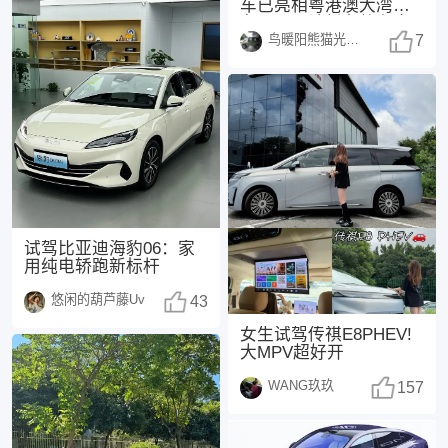
车已亮相粤港澳大湾区
车展，预计新车将在今
鸟暖阳熊猫光250108
年正式上市，这也是
7
试驾比亚迪海豹06：家
用纯电轿跑新标杆
悠闲的葫芦藤Uv
43
女生试驾传祺E8PHEV!
大MPV超好开
WANG玖玖
157