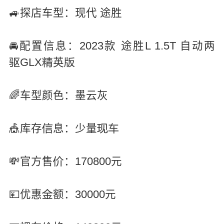
🚙探店车型：现代 途胜
🚘配置信息：2023款 途胜L 1.5T 自动两
GLX
英



🌈车型颜色：墨云灰
🎪库存
息：少量



💸官方售
：170800元

💴优惠
额：30000元
