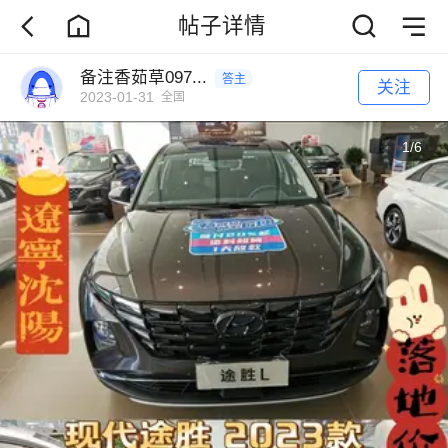
帖子详情
备注香茹草097...
答主
关注
2023-01-31
全国
1
/
6