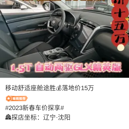
移动舒适座舱途胜💰落地价15万
#2023新春车价探享#
🏯探店坐标：辽宁·沈阳