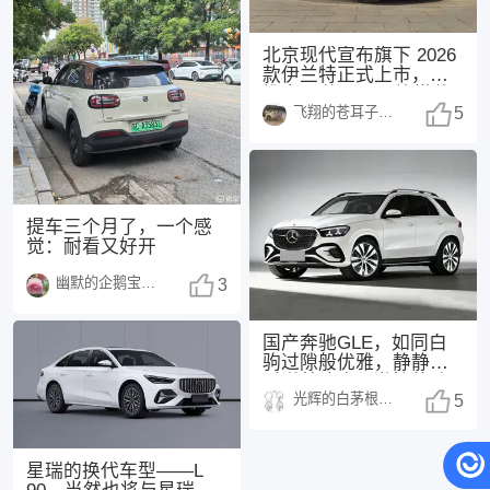
北京现代宣布旗下 2026
款伊兰特正式上市，共
推出 3 款配置，均搭载
飞翔的苍耳子1438
1.5
5
提车三个月了，一个感
觉：耐看又好开
幽默的企鹅宝宝1486
3
国产奔驰GLE，如同白
驹过隙般优雅，静静地
诉说着速度与激情的诗
光辉的白茅根1484
篇。🚗💨 车机
5
星瑞的换代车型——L