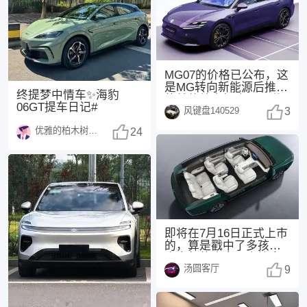
MG07的价格已公布，这
是MG转向新能源后推出
终提梦中情车✨海豹
的首款纯电轿跑。不说
06GT提车日记#
风键盘140529
其他，紫色外观
3
优雅的柏木树1370
24
即将在7月16日正式上市
的，算是戳中了多孩家
庭出行的痛点，直接拿
汤圆客厅
下“同级座椅堆料
9