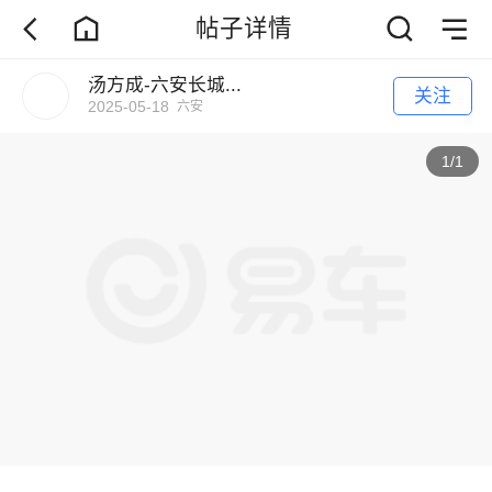
帖子详情
汤方成-六安长城...
关注
2025-05-18
六安
1
/
1